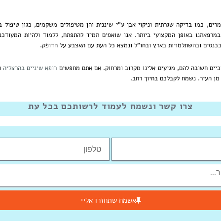
ים, כמו בדיקה שגרתית וניקוי אבן ע"י שיננית והן מטיפולים משקמים, כגון טיפול בד
במרפאתנו באופן המקצועי ביותר. אנו שואפים תמיד להתפתח, ללמוד ולהיות המעודכנ
בכנסים ובהשתלמויות בארץ ובחו"ל ונמצא כל העת עם האצבע על הדופק.
יכיים חשובה להם, מגיעים אלינו מקרוב ומרחוק. אם אתם מחפשים
רופא שיניים בהרצליה
וז
מן העיר. נשמח לקבלכם בחיוך רחב.
צרו קשר ונשמח לעמוד לרשותכם בכל עת
אשמח שתחזרו אליי