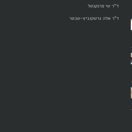
ד''ר שי פרנקנטל
ד"ר אלה גרשקוביץ-שכטר