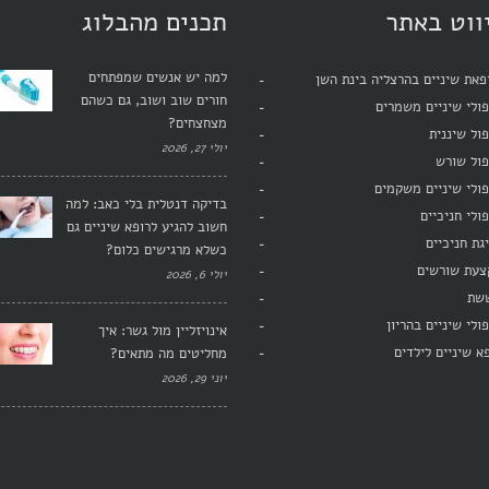
ווט באתר
תכנים מהבלוג
למה יש אנשים שמפתחים
את שיניים בהרצליה בינת השן
חורים שוב ושוב, גם כשהם
ולי שיניים משמרים
מצחצחים?
ול שיננית
יולי 27, 2026
פול שורש
ולי שיניים משקמים
בדיקה דנטלית בלי כאב: למה
ולי חניכיים
חשוב להגיע לרופא שיניים גם
גת חניכיים
כשלא מרגישים כלום?
צעת שורשים
יולי 6, 2026
שת
ולי שיניים בהריון
אינויזליין מול גשר: איך
א שיניים לילדים
מחליטים מה מתאים?
יוני 29, 2026