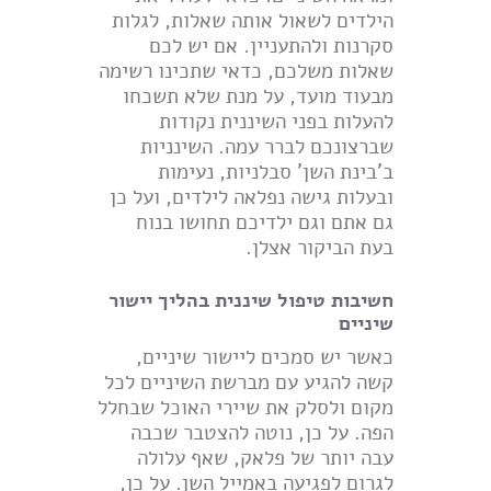
הילדים לשאול אותה שאלות, לגלות
סקרנות ולהתעניין. אם יש לכם
שאלות משלכם, כדאי שתכינו רשימה
מבעוד מועד, על מנת שלא תשכחו
להעלות בפני השיננית נקודות
שברצונכם לברר עמה. השינניות
ב'בינת השן' סבלניות, נעימות
ובעלות גישה נפלאה לילדים, ועל כן
גם אתם וגם ילדיכם תחושו בנוח
בעת הביקור אצלן.
חשיבות טיפול שיננית בהליך יישור
שיניים
כאשר יש סמכים ליישור שיניים,
קשה להגיע עם מברשת השיניים לכל
מקום ולסלק את שיירי האוכל שבחלל
הפה. על כן, נוטה להצטבר שכבה
עבה יותר של פלאק, שאף עלולה
לגרום לפגיעה באמייל השן. על כן,