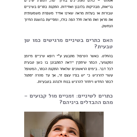
אסתטי – כולם מעוניינים בחיוך יפה, המציג שיניים
בריאות, מבהיקות בלובנן ואחידות. התקנת כתרים בשיניים
שבורות או בעלות מראה שאינו אחיד משפרת משמעותית
את מראן ואת מראה חלל הפה כולו, ומסייעת בהשגת החיוך
הנחשק.
האם כתרים בשיניים מרגישים כמו שן
טבעית?
בהחלט. כאשר הטיפול מתבצע ע"י רופא שיניים מיומן
ומקצועי, הכתר שיתקין ייראה למתבונן בו כשן טבעית
לכל דבר. בימים הראשונים שלאחר התקנת הכתר, המטופל
עשוי להרגיש כי יש בפיו עצם זר, אך עד מהרה יסתגל
לכתר החדש ויחזור להרגיש בנוח ולנהוג בטבעיות.
כתרים לשיניים: זמניים מול קבועים –
מהם ההבדלים ביניהם?