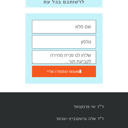
לרשותכם בכל עת
אשמח שתחזרו אליי
ד''ר שי פרנקנטל
ד"ר אלה גרשקוביץ-שכטר