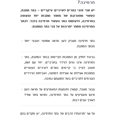
חרסינה?
יש שני סוגי כתרים לשיניים עיקריים – כתר מתכת,
העשוי מתערובת של מספר מתכות יחד ומצופה
בחרסינה, ולעומתו כתר העשוי חרסינה בלבד. לכתר
החרסינה מספר יתרונות על פני כתר המתכת:
כתר חרסינה מעניק לשן מראה אסתטי וטבעי יותר
מכתר המתכת.
בניגוד לחלק מן המתכות הקיימות בכתר המתכת, כתר
החרסינה אינו גורם לגירוי בחניכיים. יחד עם זאת,
חשוב לציין כי קיימים כתרים לשיניים העשויים
ממתכות אצילות או אצילות למחצה, ושכיחות הגירויים
הנגרמים לחניכיים בשל התקנתם נמוכה.
צבעי מאכל, קפאין וחומצות המשפיעים על מראה השן
אינם משפיעים על כתר החרסינה, ומראו נותר אחיד
לאורך שנים רבות.
על אף יתרונותיו הרבים של כתר החרסינה, יש מקרים בהם