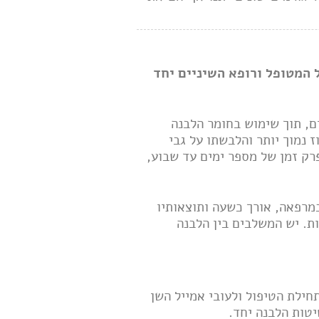
המטופל ורופא השיניים יחד
ם, תוך שימוש בחומר הלבנה
ז נמוך יותר והלבשתו על גבי
פרק זמן של מספר ימים עד שבוע,
מרפאה, אורך כשעה ותוצאותיו
 אינו כואב כלל, אך ייתכן ובתום הטיפול, תיתכן רגישות, הצפויה לפוג תוך 48 שעות. יש המשלבים בין הלבנה
חילת הטיפול ולעובי אמייל השן
יטות הלבנה יחד.