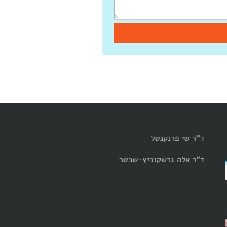
ד''ר שי פרנקנטל
ד"ר אלה גרשקוביץ-שכטר