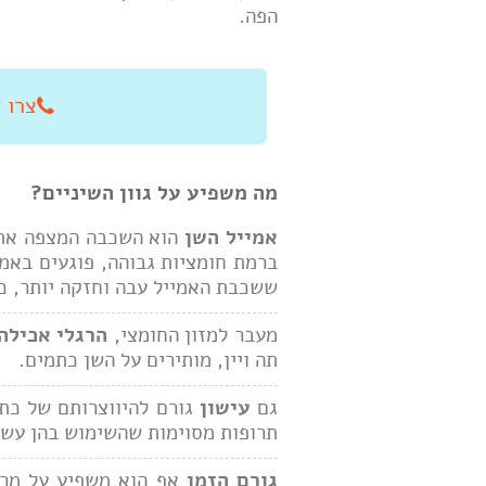
הפה.
צרו איתנו
מה משפיע על גוון השיניים?
אמייל השן
הוא השכבה המצפה את ה
ברמת חומציות גבוהה, פוגעים באמי
ששכבת האמייל עבה וחזקה יותר, כ
מעבר למזון החומצי,
הרגלי אכילה
תה ויין, מותירים על השן כתמים.
גם
עישון
גורם להיווצרותם של כתמי
תרופות מסוימות שהשימוש בהן עשוי
גורם הזמן
אף הוא משפיע על מראה