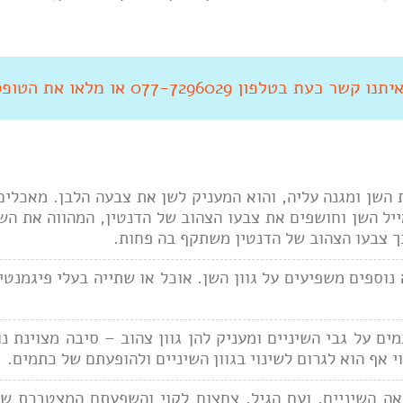
 קשר כעת בטלפון 077-7296029 או מלאו את הטופס מטה
שן ומגנה עליה, והוא המעניק לשן את צבעה הלבן. מאכלים 
יל השן וחושפים את צבעו הצהוב של הדנטין, המהווה את הש
ך צבעו הצהוב של הדנטין משתקף בה פחות.
נוספים משפיעים על גוון השן. אוכל או שתייה בעלי פיגמנטי
ם על גבי השיניים ומעניק להן גוון צהוב – סיבה מצוינת נו
 אף הוא לגרום לשינוי בגוון השיניים ולהופעתם של כתמים.
 השיניים, ועם הגיל, צחצוח לקוי והשפעתם המצטברת של 