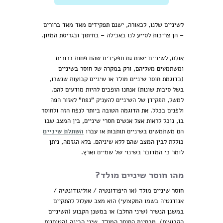
לשיניים שלנו, לכאורה, ישנם תפקידים מאד מאד ברורים
– הן צריכות לסייע לנו באכילה – בחיתוך ובגריסת המזון.
אולם, לשיניים ישנם גם תפקידים שהם פחות ברורים
ומשתמעים מעליהם, ורק במקרה של חוסר בשיניים
(כדוגמת חוסר שיניים מולד או שיניים קבועות שנשרו,
בשל סיבות שונות) אנחנו הופכים להיות מודעים להם.
למשל, תפקידן של השיניים להעניק "נפח" לאזור הפה
ולפנים בכלל. את הדוגמה הטובה ביותר לנפח הזה ולחוסר
בו, נוכל לראות אצל אנשים חסרי שיניים, בין המצב שבו
הם משתמשים בשיניים תותבות או עברו
השתלת שיניים
כוללת לבין המצב שהם ללא שיניהם. בלא הגזמה, ניתן
לומר כי המדובר בשינוי של שמיים וארץ.
מהו חוסר שיניים מולד?
חוסר שיניים מולד (או היפודונטיה / אוליגודונטיה /
אנודנטיה בשמו המקצועי) הוא מצב שעלול להתקיים
במשנן הנשיר (שיני החלב) או במשנן הקבוע (השיניים
הקבועות). מבחינת החוסר המולד, שיני הבינה (הטוחנות