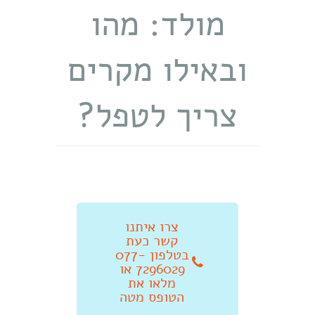
מולד: מהו
ובאילו מקרים
צריך לטפל?
צרו איתנו
קשר כעת
בטלפון 077-
7296029 או
מלאו את
הטופס מטה