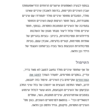
בנוסף לבעיה האסתטית שיוצרים הרווחים (הדיאסטמות)
שבין השיניים הקיימות, בדומה לאובדן שיניים שאינו
מולד, הסובלים מחוסר שיניים מולד יתמודדו עם שיניים
מתנודדות, בשל חוסר רציפות קשת השיניים והחוסר
בתמיכה של השיניים הסמוכות החסרות. בנוסף, חוסר
שיניים מולד עלול ליצור מבחר מגוון של השלכות
פיזיולוגיות ופסיכולוגיות, ביניהן -בעיות בהגייתן של
אותיות מסוימות, קשיים בלעיסה, אובדן עצם, בעיות
פסיכולוגיות הנובעות בשל בעיה בביטחונו העצמי של
הילד וכן הלאה.
הטיפול
על אף שחוסר שיניים מולד נחשב למצב לא מאד נדיר,
עדיין, במקרים מסוימים, יתעורר הצורך
לתקן את
המרווחים
שקיימים בין השיניים. טיפול כזה יתבצע,
לרוב, לאחר החלפה (טבעית או יזומה) של כלל שיני החלב
ובקיעתן של השיניים הקבועות, והוא עשוי לכלול שימוש
בסמכים אורתודנטים, שיניים תותבות, גשר, שתלים
דנטאליים וכד' – בהתאם לפרמטרים השונים, כגון מס'
השיניים החסרות, מיקומן, גודל הלסת וכן הלאה.