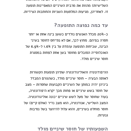
השלישיות) מהוות את מרבית השיניים המאפיינות תופעה
זו. לאחריהן, מגיעות המלתעות השניות והחותכות הצידיות.
עד כמה נפוצה התופעה?
כ-20% מכלל האנשים נולדים כששן בינה אחת או יותר
חסרה בפיהם. מחוץ לכך, אם לא נתייחס לחוסר בשיני
הבינה, שכיחות התופעה עומדת על בין 1.6% ל-6.9% של
האוכלוסייה הסובלים מחוסר בשן אחת לפחות במסגרת
חוסר שיניים מולד.
ההיפודונטיה והאוליגודונטיה שתיהן תופעות הקשורות
לאותה הבעיה – חוסר שיניים מולד, כשהגורם המבדל
ביניהן יהיה כמותן של השיניים הקבועות שחסרות – מצב
של חוסר בשש שיניים או פחות מכך יקרא היפודונטיה,
בעוד שחוסר של מעל לשש שיניים יכונה אוליגודונטיה.
המצב השלישי, אנודנטיה, הוא מצב נדיר (אולם קיים) של
חוסר מוחלט בשיניים, והוא עלול להיווצר בשל נסיבות
גנטיות.
השפעותיו של חוסר שיניים מולד