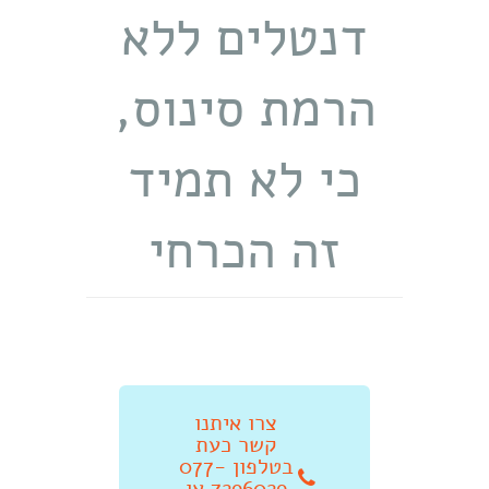
דנטלים ללא
הרמת סינוס,
כי לא תמיד
זה הכרחי
צרו איתנו
קשר כעת
בטלפון 077-
7296029 או