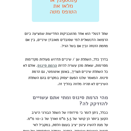
מלאו את
הטופס מטה
שתל דנטלי הוא אחד מהטכניקות החדישות שמציעה כיום
הרפואה הדנטאלית למי שסובלים מאובדן שיניים, בין אם
מחמת הזנחה ובין אם בשל הגיל.
בדרך כלל, השתלת שן / שיניים תדרוש פעולות מקדימות
מסוימות, שאחת מהן עשויה להיות
הרמת סינוס
. אולם לא
כל השתלת שיניים תצריך, באופן אוטומטי, גם הרמת
סינוס. המאמר שלנו הפעם יעסוק במקרים בהם השתלת
השיניים
לא
תהיה מלווה בהליך זה.
מהי הרמת סינוס ומתי אתם עשויים
להזדקק לה?
ככלל, ניתן לומר כי מידותיו של השתל הבורגי היציב
הקטן ביותר הן קוטר של 3.5 מ"מ ואורך של כ-10 מ"מ.
על מנת להשיג עיגון יציב בעצם הלסת, במקביל לאי