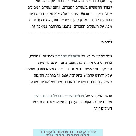
המקרה הרביעי הוא המקרים בהם ניתן להשתמש
לצורך ההשתלה בשתלים הקצרים, אותם שתלים המכונים
שתלי ביקון – Bicon. שתלים אלה אפקטיביים במצבים
בהם עובי הלסת מגיע ל-5 מ”מ או יותר, אולם לא פחות
מכן. על השתלים הקצרים, כתבנו בהרחבה במאמר זה.
לסיכום
ניתן להבין כי לא
כל
השתלת שיניים
פירושה, בהכרח,
הרמת סינוס או השתלת עצם. כיום, ישנם לא מעט
טכניקות ואמצעים חדישים בהם ניתן למצוא פתרון מתאים
שלא ידרוש שימוש בהשתלת עצם או בהרמת הסינוס
(ושאת, כמובן, במקרים בהם התנאים מאפשרים זאת).
אנשי המקצוע של
מרפאת שיניים הרצליה בינת השן
מקפידים, כל העת, להתעדכן ולמצוא פתרונות חדשים
ויעילים יותר!
צרו קשר ונשמח לעמוד
לרשותכם בכל עת