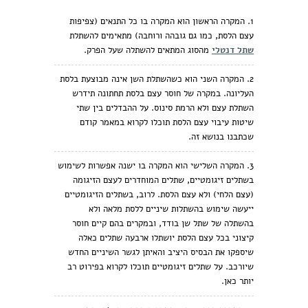
המקרה הראשון הוא המקרה בו כל התנאים (צפיפות
עצם הלסת, כמו גם גובהה ורוחבה) מתאימים להשתלת
שתל דנטלי
מהסוג המתאים להשתלה שעל הפרק.
המקרה השני הוא כשהשתלת השן אינה מבוצעת בלסת
העליונה. במקרה של חוסר עצם בלסת תחתונה תידרש
השתלת עצם ולא הרמת סינוס. על ההבדלים בין שתי
שיטות עיבוי עצם הלסת תוכלו לקרוא במאמר קודם
שכתבנו בנושא זה.
המקרה השלישי הוא המקרה בו ישנה אפשרות לשימוש
בשתלים זיגומטיים, שתלים המוחדרים לעצם הזיגומה
(עצם הלחי) ולא עצם הלסת. לרוב, בשתלים הזיגומטיים
ייעשה שימוש בהשתלות שיניים ללסת מלאה ולא
בהשתלה של שתל שן בודד, ובמקרים בהם קיים חוסר
קיצוני בכל עצם הלסת יושתלו ארבעה
שתלים כאלה
שיספקו את הבסיס היציב והאיתן לגשר השיניים החדש
שיורכב. על שתלים זיגומטיים תוכלו לקרוא בפירוט רב
יותר כאן.