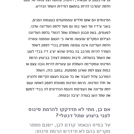
פגיעה בעצבים שבאזור, רוחבה, עומקה וצפיפותה של עצם
הלסת יצטרכו להיות בהתאם למידות השתל הנדרש.
הסינוסים הם אתם חללים שממוקמים בעצמות הפנים,
בשני צידיו של האף כמו גם מעל ללסת העליונה שלנו.
לפעמים, בעת תכנון השתלת שתל דנטלי בלסת העליונה
הצילום המקדים שנעשה מראה כי העצם שממנה עשויה
הלסת העליונה אינה צפופה מספיק בכדי לספק לשתל
העתיד להיות מורכב בה בסיס שהוא יציב דיו בכדי לעגן
את השתל בהצלחה. סיבות נוספות לצורך בביצוע הרמת
הסינוס שמקדימה השתלת שן עשויות להיות גובה עצם או
כמות עצם לסת שאינן מספקות. במצב כזה, השתל
המורכב עלול לעבור את כל שכבת העצם הקיימת ולהגיע
אל חלל הסינוס. הרמת הסינוס מסוגלת לספק לאותה עצם
לסת עליונה את הצפיפות והנפח הנדרשים לה בכדי למקם
את שתל השן בצורה יציבה ובטוחה.
אם כן, מתי לא תזדקקו להרמת סינוס
לפני ביצוע שתל דנטלי?
על בסיס הנאמר קודם לכן, ישנם מספר
מקרים בהם לא תידרש הרמת סינוס: