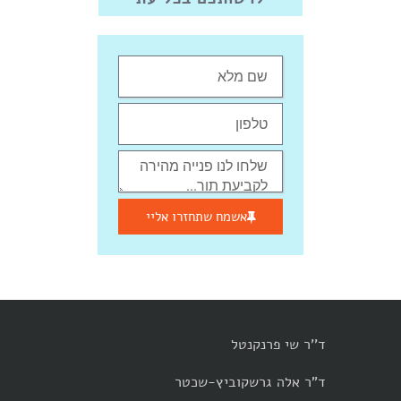
אשמח שתחזרו אליי
ד''ר שי פרנקנטל
ד"ר אלה גרשקוביץ-שכטר