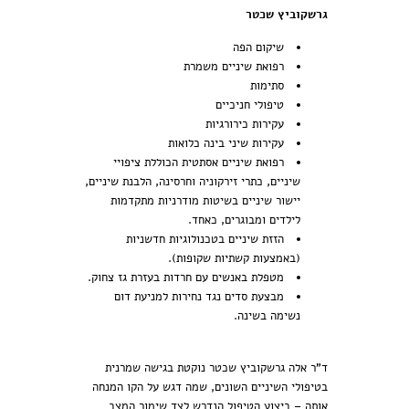
גרשקוביץ שכטר
שיקום הפה
רפואת שיניים משמרת
סתימות
טיפולי חניכיים
עקירות כירורגיות
עקירות שיני בינה כלואות
רפואת שיניים אסתטית הכוללת ציפויי
שיניים, כתרי זירקוניה וחרסינה, הלבנת שיניים,
יישור שיניים בשיטות מודרניות מתקדמות
לילדים ומבוגרים, כאחד.
הזזת שיניים בטכנולוגיות חדשניות
(באמצעות קשתיות שקופות).
מטפלת באנשים עם חרדות בעזרת גז צחוק.
מבצעת סדים נגד נחירות למניעת דום
נשימה בשינה.
ד"ר אלה גרשקוביץ שכטר נוקטת בגישה שמרנית
בטיפולי השיניים השונים, שמה דגש על הקו המנחה
אותה – ביצוע הטיפול הנדרש לצד שימור המצב