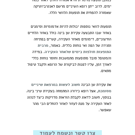
כמובן תופעה נורמלית והיא אמורה לחלוף לאחר כמה
ימים. לרוב ייתן רופא השיניים מרשם לאנטיביוטיקה
שאמורה להפחית את תופעות הלוואי הללו.
תופעות לוואי נוספות יכולות להיות אדמומיות וסימנים
באזור שבו התבצעה עקירת שן בינה כולל באזור הלחיים
החיצוניים, דימומים מאזור העקירה, קשיים בפתיחה
וסגירה של הפה ואי נוחות כללית. כאמור,
מרבית
התופעות חולפות בימים שלאחר העקירה
. במידה
והמטופל סובל מתופעות מתמשכות וחוסר נוחות כללי
לאורך זמן, עליו לפנות לביקורת של הרופא ולקבל טיפול
מתאים.
את עקירת שן הבינה
חשוב לעשות במרפאת שיניים
מסומכת
, אצל רופא כירורג המתמחה בעקירת שיני בינה.
בנוסף, חשוב לדאוג לקבלת הוראות מדויקות כיצד לנהוג
לאחר העקירה על מנת לעזור לאזור להחלים הכי מהר
שאפשר.
צרו קשר ונשמח לעמוד