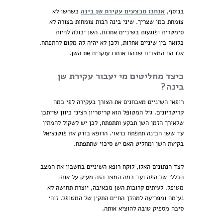
בנוסף,
אנחנו מבצעים עקירת שן בינה
כשהשן לא
צומחת כמו שצריך. שיני בינה רבות צומחות בצורה לא
סימטרית ופוגעות בשיניים אחרות. השן יכולה להיות
כלואה בין שיניים אחרות, ולכן לא יהיה לה מקום להתפתח.
אלו הם המצבים שבהם אנחנו עוקרים את השן.
כיצד מחליטים מי יעבור עקירת שן
בינה?
רופאי השיניים מאבחנים את הצורך בעקירה לפי כמה
קריטריונים. גיל המטופל הוא קריטריון רציני כיוון שייתכן
שלאורך הזמן השן תבקע ותתפתח, לכן יש לשקול להמתין
עד ששן הבינה תתפתח כראוי. הרופא בודק את פוטנציאל
בקיעת השן ומחליט האם יש סיכוי שתתפתח.
לצד הנתונים האלו, לוקח רופא השיניים בחשבון את המצב
הכללי של הפה ועד כמה המצב הזה מעיק על אותו
מטופל. לעיתים קרובות השן מכאיבה, יוצרת תחושה לא
נעימה ומפריעה למהלך החיים התקין של המטופל. זוהי
סיבה מספיק טובה להוציא אותה.