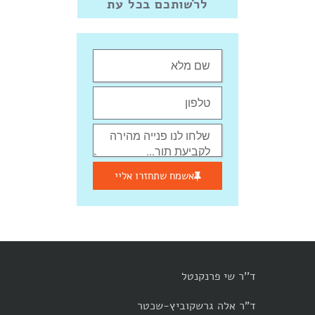
לרשותכם בכל עת
אשמח שתחזרו אליי
ד''ר שי פרנקנטל
ד"ר אלה גרשקוביץ-שכטר