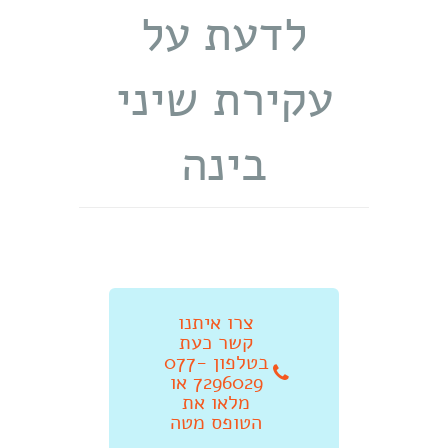
לדעת על
עקירת שיני
בינה
צרו איתנו
קשר כעת
בטלפון 077-
7296029 או
מלאו את
הטופס מטה