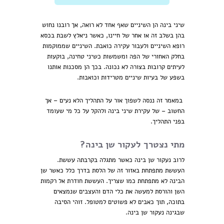
שיני בינה הן השיניים שאף אחד לא רואה, אך רובנו נחוש
בהן בשלב זה או אחר של חיינו, כאשר ניאלץ לשבת בכסא
רופא השיניים ולעבור עקירה כואבת. השיניים שממוקמות
בחלק האחורי של הפה ומשמשות כשיני טחינה, בוקעות
לעיתים קרובות בצורה לא נכונה. בכך הן מסכנות אותנו
בשפע של בעיות שיניים מטרידות וכואבות.
במאמר זה ננסה לשפוך אור על התהליך הלא נעים – אך
החשוב – של עקירת שיני בינה ולהקל על כל מי שעומד
בפני התהליך.
מתי נצטרך לעקור שן בינה?
לרוב נעקור שן בינה כאשר מתגלה בקרבתה עששת.
העששת מתפתחת באזור זה של הלסת בדרך כלל כאשר שן
הבינה לא מתפתחת כמו שצריך. העששת חודרת אל רקמות
השן והורסת למעשה את כלי הדם והעצבים שנמצאים
בתוכה, תוך כאבים לא פשוטים למטופל. זוהי הסיבה
שבגינה נעקור שן בינה.