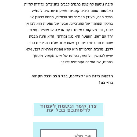
סיבה נוספת להופעת כתמים לבנים בחניכיים עלולות להיות
האפטות, אותם כיבים קטנים ומציקים שנוטים להופיע
בחלל הפה, בצידן הפנימי של הלחיים, מתחת ללשון או
בחלקן התחתון של החניכיים. צבען של אפטות הוא לבן או
צהוב, והן מציקות במיוחד בעת אכילה או שתייה. אולם,
יחד עם זאת, האפטה היא נגע נקודתי, והיא אינה מכסה
שטח נרחב בחניכיים, כך שאם אזור שלם בחניכיים הופך
ללבן, מרבית הסיכויים היא שלא אפטה אחראית לכך, אלא
שיש להמשיך ולחפש, בסיועו של איש מקצוע מוסמך
בתחום, את הסיבה האמיתית ללובן.
מרפאת בינת השן לצידכם, בכל מצב ובכל תקופה
בחייכם!
צרו קשר ונשמח לעמוד
לרשותכם בכל עת