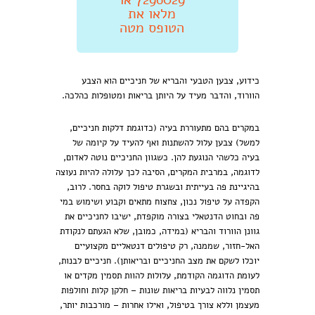
מלאו את
הטופס מטה
כידוע, צבען הטבעי והבריא של חניכיים הוא הצבע
הוורוד, והדבר מעיד על היותן בריאות ומטופלות כהלכה.
במקרים בהם מתעוררת בעיה (כדוגמת דלקות חניכיים,
למשל) צבען עלול להשתנות ואף להעיד על קיומה של
בעיה כלשהי הנוגעת להן. כשגוון החניכיים נוטה לאדום,
לדוגמה, במרבית המקרים, הסיבה לכך עלולה להיות נעוצה
בהיגיינת פה בעייתית ובשגרת טיפול לוקה בחסר. לרוב,
הקפדה על טיפול נכון, צחצוח מתאים וקבוע ושימוש במי
פה ובחוט הדנטאלי בצורה מוקפדת, ישיבו לחניכיים את
גוונן הוורוד והבריא (במידה, כמובן, שלא הגעתם לנקודת
האל-חזור, שממנה, רק טיפולים דנטאליים מקצועיים
יוכלו לשקם את מצב החניכיים ובריאותן). חניכיים לבנות,
לעומת הדוגמה הקודמת, עלולות להוות תסמין מקדים או
תסמין נלווה לבעיות בריאות שונות – חלקן קלות וחולפות
מעצמן וללא צורך בטיפול, ואילו אחרות – מורכבות יותר,