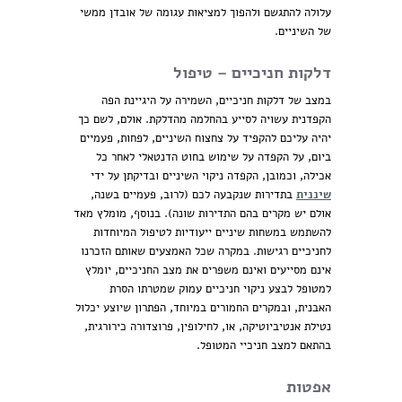
עלולה להתגשם ולהפוך למציאות עגומה של אובדן ממשי
של השיניים.
דלקות חניכיים – טיפול
במצב של דלקות חניכיים, השמירה על היגיינת הפה
הקפדנית עשויה לסייע בהחלמה מהדלקת. אולם, לשם כך
יהיה עליכם להקפיד על צחצוח השיניים, לפחות, פעמיים
ביום, על הקפדה על שימוש בחוט הדנטאלי לאחר כל
אכילה, וכמובן, הקפדה ניקוי השיניים ובדיקתן על ידי
שיננית
בתדירות שנקבעה לכם (לרוב, פעמיים בשנה,
אולם יש מקרים בהם התדירות שונה). בנוסף, מומלץ מאד
להשתמש במשחות שיניים ייעודיות לטיפול המיוחדות
לחניכיים רגישות. במקרה שכל האמצעים שאותם הזכרנו
אינם מסייעים ואינם משפרים את מצב החניכיים, יומלץ
למטופל לבצע ניקוי חניכיים עמוק שמטרתו הסרת
האבנית, ובמקרים החמורים במיוחד, הפתרון שיוצע יכלול
נטילת אנטיביוטיקה, או, לחילופין, פרוצדורה כירורגית,
בהתאם למצב חניכיי המטופל.
אפטות