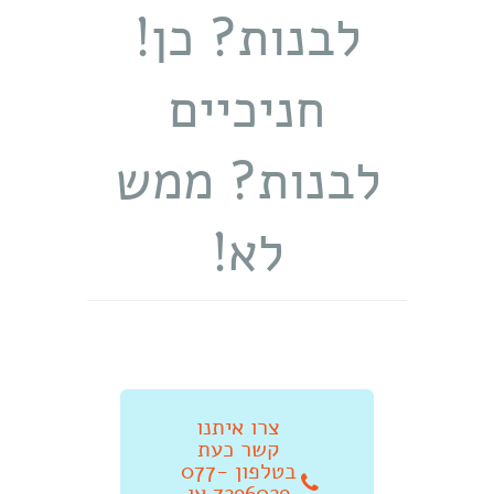
לבנות? כן!
חניכיים
לבנות? ממש
לא!
צרו איתנו
קשר כעת
בטלפון 077-
7296029 או