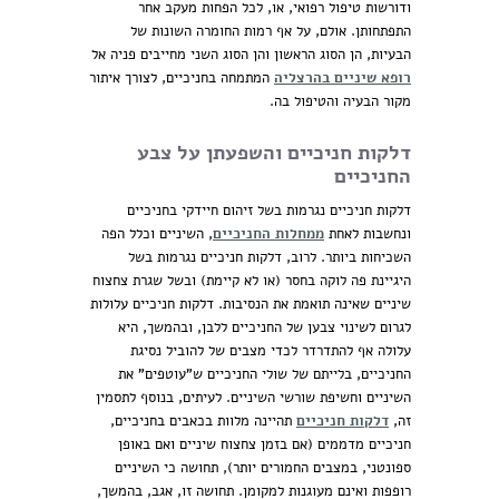
ודורשות טיפול רפואי, או, לכל הפחות מעקב אחר
התפתחותן. אולם, על אף רמות החומרה השונות של
הבעיות, הן הסוג הראשון והן הסוג השני מחייבים פניה אל
רופא שיניים בהרצליה
המתמחה בחניכיים, לצורך איתור
מקור הבעיה והטיפול בה.
דלקות חניכיים והשפעתן על צבע
החניכיים
דלקות חניכיים נגרמות בשל זיהום חיידקי בחניכיים
ונחשבות לאחת
ממחלות החניכיים
, השיניים וכלל הפה
השכיחות ביותר. לרוב, דלקות חניכיים נגרמות בשל
היגיינת פה לוקה בחסר (או לא קיימת) ובשל שגרת צחצוח
שיניים שאינה תואמת את הנסיבות. דלקות חניכיים עלולות
לגרום לשינוי צבען של החניכיים ללבן, ובהמשך, היא
עלולה אף להתדרדר לכדי מצבים של להוביל נסיגת
החניכיים, בלייתם של שולי החניכיים ש"עוטפים" את
השיניים וחשיפת שורשי השיניים. לעיתים, בנוסף לתסמין
זה,
דלקות חניכיים
תהיינה מלוות בכאבים בחניכיים,
חניכיים מדממים (אם בזמן צחצוח שיניים ואם באופן
ספונטני, במצבים החמורים יותר), תחושה כי השיניים
רופפות ואינם מעוגנות למקומן. תחושה זו, אגב, בהמשך,