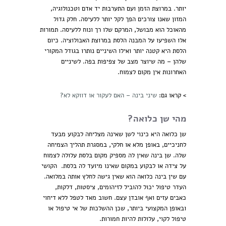
יותר. במרוצת הזמן ועם התערבות יד אדם וטכנולוגיה,
המזון שאנו צורכים הפך לקל יותר ללעיסה. חלק גדול
מהאוכל הוא מבושל, המרקם שלו רך ונוח ללעיסה. תמורות
אלו השפיעו על המבנה הלסת במרוצת האבולוציה. כיום
הלסת היא קטנה יותר ואילו השיניים נותרו בגודל המקורי
שלהן – מה שיוצר מצב של צפיפות בפה. לשיניים
האחרונות אין מקום לצמוח.
> קראו גם:
שיני בינה – האם לעקור או דווקא לא?
מהי שן כלואה?
שן כלואה היא כינוי לשן שאינה מצליחה לבקוע מבעד
לחניכיים, באופן מלא או חלקי, במסגרת תהליך הצמיחה
שלה. שן בינה שאין לה מספיק מקום בלסת עלולה לצמוח
על צידה או לבקוע במקום שאינו מיועד לה בלסת. הקושי
עם שין בינה כלואה הוא שאין גישה לחלץ אותה במלואה.
העדר טיפול יכול להוביל לזיהומים, ציסטות, דלקות,
כאבים עזים ואף אובדן עצם. חשוב מאד לטפל ללא דיחוי
ובאופן המקצועי ביותר, שכן ההשלכות של אי טיפול או
טיפול לקוי, עלולות להיות חמורות.