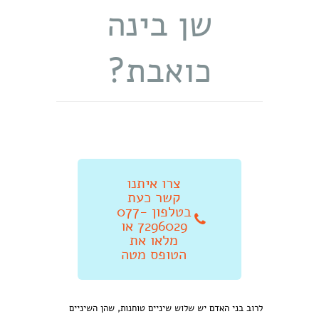
שן בינה
כואבת?
צרו איתנו
קשר כעת
בטלפון 077-
7296029 או
מלאו את
הטופס מטה
לרוב בני האדם יש שלוש שיניים טוחנות, שהן השיניים