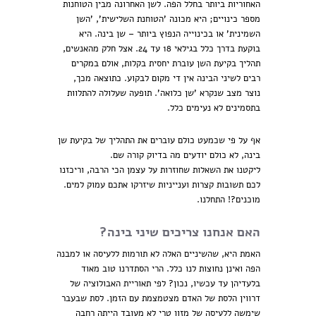
האחוריות ביותר בחלל הפה. לשן האחרונה מבין הטוחנות
מספר כינויים; היא מכונה 'הטוחנת השלישית', 'השן
השמינית' או בכינוייה הנפוץ ביותר – שן בינה. היא
בוקעת בדרך כלל בגילאי 18 עד 24. אצל חלק מהאנשים,
תהליך בקיעת השן עוברת יחסית בקלות, אולם במקרים
רבים לשיני הבינה אין די מקום לבקוע. כתוצאה מכך,
נוצר מצב שנקרא 'שן כלואה'. תופעה שעלולה להתלוות
בתסמינים לא נעימים כלל.
אף על פי שכמעט כולם עוברים את התהליך של בקיעת שן
בינה, לא כולם יודעים מה בדיוק קורה שם.
ליקטנו את השאלות שחוזרות על עצמן הכי הרבה, וריכזנו
לכם תשובות קצרות וענייניות שיזרקו אתכם עמוק למים.
מוכנים?! התחלנו.
האם אנחנו צריכים שיני בינה?
האמת היא, שהשיניים האלה לא תורמות ללעיסה או למבנה
הפה ואינן נחוצות לנו כלל. הרי הסתדרנו טוב מאוד
בלעדיהן עד עכשיו, נכון? לפי תאוריית האבולוציה של
דרווין הלסת של האדם מצטמצמת עם הזמן. לסת שבעבר
שימשה ללעיסה של מזון טרי לא מעובד הייתה רחבה