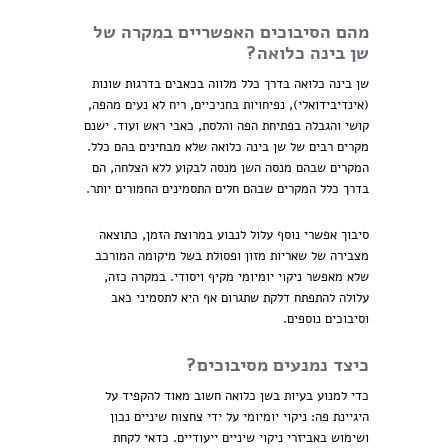
מהם הסיבוכים האפשריים במקרה של
שן בינה כלואה?
שן בינה כלואה בדרך כלל מלווה בכאבים בדרגות שונות
(אינדיבידואלי), נפיחויות בחניכיים, ריח לא נעים מהפה,
קושי והגבלה בפתיחת הפה והלסת, כאבי ראש ועוד. ישנם
מקרים רבים של שן בינה כלואה שלא מבחינים בהם כלל.
המקרים שבהם מנסה השן מנסה לבקוע ללא הצלחה, הם
בדרך כלל המקרים שבהם חלים התסמינים החמורים יותר.
סיבוך אפשרי נוסף עלול לנבוע במרוצת הזמן, כתוצאה
מצבירה של שאריות מזון ופסולת בשל מיקומה המורכב
שלא מאפשר ניקוי יומיומי מקיף ויסודי. במקרה כזה,
עלולה להתפתח דלקת שתגרום אף היא לתסמיני כאב
וסיבוכים נוספים.
כיצד נמנעים מסיבוכים?
כדי למנוע בעיות בשן כלואה חשוב מאוד להקפיד על
היגיינת פה: ניקוי יומיומי על ידי צחצוח שיניים נכון
ושימוש באביזרי ניקוי שיניים ייעודיים. כדאי לקחת