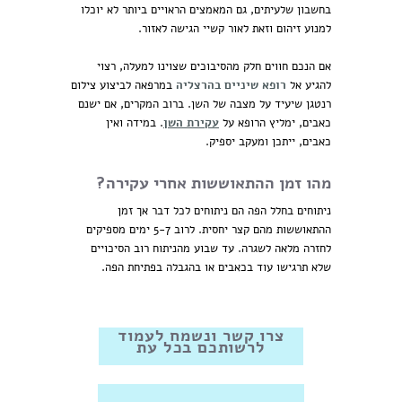
בחשבון שלעיתים, גם המאמצים הראויים ביותר לא יוכלו
למנוע זיהום וזאת לאור קשיי הגישה לאזור.
אם הנכם חווים חלק מהסיבוכים שצוינו למעלה, רצוי
להגיע אל
רופא שיניים בהרצליה
במרפאה לביצוע צילום
רנטגן שיעיד על מצבה של השן. ברוב המקרים, אם ישנם
כאבים, ימליץ הרופא על
עקירת השן
. במידה ואין
כאבים, ייתכן ומעקב יספיק.
מהו זמן ההתאוששות אחרי עקירה?
ניתוחים בחלל הפה הם ניתוחים לכל דבר אך זמן
ההתאוששות מהם קצר יחסית. לרוב 5-7 ימים מספיקים
לחזרה מלאה לשגרה. עד שבוע מהניתוח רוב הסיכויים
שלא תרגישו עוד בכאבים או בהגבלה בפתיחת הפה.
צרו קשר ונשמח לעמוד
לרשותכם בכל עת