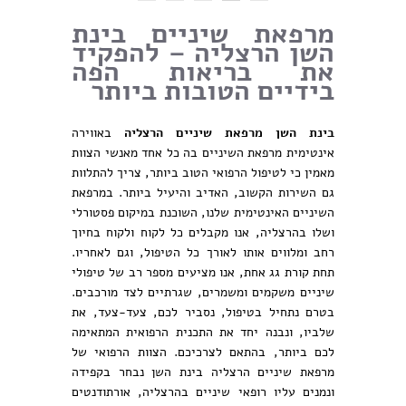
מרפאת שיניים בינת
השן הרצליה – להפקיד
את בריאות הפה
בידיים הטובות ביותר
בינת השן מרפאת שיניים הרצליה
באווירה
אינטימית מרפאת השיניים בה כל אחד מאנשי הצוות
מאמין כי לטיפול הרפואי הטוב ביותר, צריך להתלוות
גם השירות הקשוב, האדיב והיעיל ביותר. במרפאת
השיניים האינטימית שלנו, השוכנת במיקום פסטורלי
ושלו בהרצליה, אנו מקבלים כל לקוח ולקוח בחיוך
רחב ומלווים אותו לאורך כל הטיפול, וגם לאחריו.
תחת קורת גג אחת, אנו מציעים מספר רב של טיפולי
שיניים משקמים ומשמרים, שגרתיים לצד מורכבים.
בטרם נתחיל בטיפול, נסביר לכם, צעד-צעד, את
שלביו, ונבנה יחד את התכנית הרפואית המתאימה
לכם ביותר, בהתאם לצרכיכם. הצוות הרפואי של
מרפאת שיניים הרצליה בינת השן נבחר בקפידה
ונמנים עליו רופאי שיניים בהרצליה, אורתודנטים