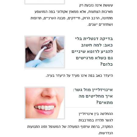
עששת אינה נובעת רק
מאיכות הצחצוח, אלא ממאזן אקולוגי בפה המושפע
מתזונה, הרכב הרוק, חיידקים, מבנה השיניים, תרופות
ושחזורים ישנים.
בדיקה דנטלית בלי
כאב: למה חשוב
להגיע לרופא שיניים
גם כשלא מרגישים
כלום?
היעדר כאב בפה אינו מעיד על היעדר בעיה.
אינויזליין מול גשר:
איך מחליטים מה
מתאים?
ההחלטה בין אינויזליין
לגשר תלויה במורכבות
המקרה, ברמת שיתוף הפעולה של המטופל וסוג התנועות
הנדרשות.