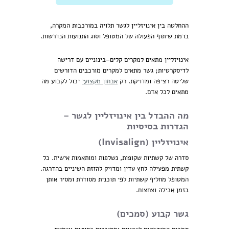
ההחלטה בין אינויזליין לגשר תלויה במורכבות המקרה,
ברמת שיתוף הפעולה של המטופל וסוג התנועות הנדרשות.
אינויזליין מתאים למקרים קלים–בינוניים עם דרישה
לדיסקרטיות; גשר מתאים למקרים מורכבים הדורשים
שליטה רציפה ומדויקת. רק
אבחון מקצועי
יכול לקבוע מה
מתאים לכל אדם.
מה ההבדל בין אינויזליין לגשר –
הגדרות בסיסיות
אינויזליין (Invisalign)
סדרה של קשתיות שקופות, נשלפות ומותאמות אישית. כל
קשתית מפעילה לחץ עדין ומדויק להזזת השיניים בהדרגה.
המטופל מחליף קשתיות לפי תוכנית מסודרת ומסיר אותן
בזמן אכילה וצחצוח.
גשר קבוע (סמכים)