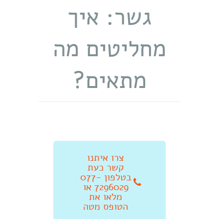
גשר: איך
מחליטים מה
מתאים?
צרו איתנו
קשר כעת
בטלפון 077-
7296029 או
מלאו את
הטופס מטה