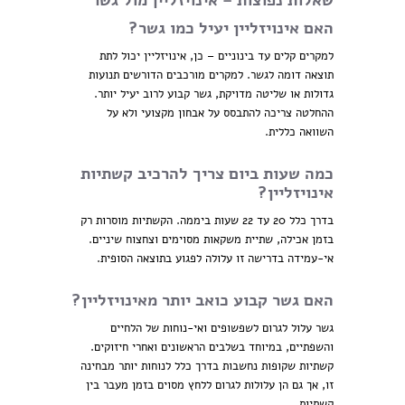
שאלות נפוצות – אינויזליין מול גשר
האם אינויזליין יעיל כמו גשר?
למקרים קלים עד בינוניים – כן, אינויזליין יכול לתת
תוצאה דומה לגשר. למקרים מורכבים הדורשים תנועות
גדולות או שליטה מדויקת, גשר קבוע לרוב יעיל יותר.
ההחלטה צריכה להתבסס על אבחון מקצועי ולא על
השוואה כללית.
כמה שעות ביום צריך להרכיב קשתיות
אינויזליין?
בדרך כלל 20 עד 22 שעות ביממה. הקשתיות מוסרות רק
בזמן אכילה, שתיית משקאות מסוימים וצחצוח שיניים.
אי-עמידה בדרישה זו עלולה לפגוע בתוצאה הסופית.
האם גשר קבוע כואב יותר מאינויזליין?
גשר עלול לגרום לשפשופים ואי-נוחות של הלחיים
והשפתיים, במיוחד בשלבים הראשונים ואחרי חיזוקים.
קשתיות שקופות נחשבות בדרך כלל לנוחות יותר מבחינה
זו, אך גם הן עלולות לגרום ללחץ מסוים בזמן מעבר בין
קשתיות.