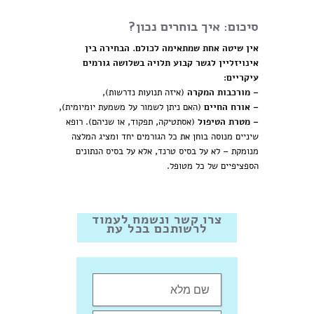
סיכום: איך בוחרים נכון?
אין שיטה אחת שמתאימה לכולם. הבחירה בין
אינויזליין לגשר קבוע תלויה בשלושה גורמים
עיקריים:
– מורכבות המקרה
(איזה תנועות נדרשות),
– אורח החיים
(האם ניתן לשמור על משמעת יומיומית),
– מטרת הטיפול
(אסתטיקה, תפקוד, או שניהם). רופא
שיניים מנוסה בוחן את כל הגורמים יחד ומציג המלצה
מנומקת – לא על בסיס טרנד, אלא על בסיס הנתונים
הספציפיים של כל מטופל.
צרו קשר ונשמח לעמוד
לרשותכם בכל עת