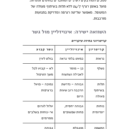
סמכים המודבקים לשיניים ומחוברים בחוטים וגומיות.
פועל באופן רציף 24/7 ללא תלות בשיתוף פעולה של
המטופל. מאפשר שליטה רציפה ומדויקת בתנועות
מורכבות.
השוואה ישירה: אינויזליין מול גשר
קריטריוני בחירה עיקריים
קריטריון
אינויזליין
גשר קבוע
נראות
כמעט בלתי נראה
בולט לעין
נשלף
כן – מוסר
לא – קבוע לכל
לאכילה וצחצוח
משך הטיפול
תלות
גבוהה – נדרשת
נמוכה – פועל
בשיתוף
הרכבה רוב שעות
ברציפות
פעולה
היום
נוחות
גבוהה יחסית,
עלול לגרום
יומיומית
פחות שפשופים
אי-נוחות בשלבים
מסוימים
התאמה
מוגבלת
גבוהה