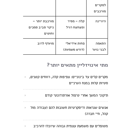
למקרים
מורכבים
היגיינה
קלה – מסיר
מורכבת יותר –
ומצחצח רגיל
ניקוי סביב סמכים
וחוטים
התאמה
פחות אידיאלי
מועדף לרוב
לבני נוער
(דורש משמעת)
מתי אינויזליין מתאים יותר?
מקרים קלים עד בינוניים: צפיפות קלה, רווחים קטנים,
סטיות קלות במנח השיניים
תיקוני המשך אחרי טיפול אורתודונטי קודם
אנשים שנראות ודיסקרטיות חשובות להם (עבודה מול
קהל, חיי חברה)
מטופלים עם משמעת עצמית גבוהה שיוכלו להרכיב