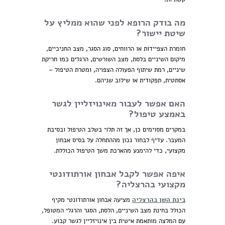
מה בודק הרופא לפני שהוא ממליץ על
שיטת יישור?
חומרת הצפיידות או הרווחים, סוג הסגר, מצב החניכיים,
מיקום השיניים בלסת, מצב השורשים, הרגלים כמו חריקת
שיניים, רמת שיתוף הפעולה הצפויה, ומטרת הטיפול –
אסתטית, תפקודית או שילוב שניהם.
האם אפשר לעבור מאינויזליין לגשר
באמצע טיפול?
במקרים מסוימים כן, אך זה תלוי בשלב הטיפול ובסיבת
המעבר. עדיף לבחור נכון מההתחלה על בסיס אבחון
מקצועי, כדי להימנע מהארכת משך הטיפול הכוללת.
איפה אפשר לקבל אבחון אורתודונטי
מקצועי בהרצליה?
בינת השן בהרצליה
מציעה אבחון אורתודונטי מקיף
הכולל בחינת מצב השיניים, הלסת, הסגר והרגלי המטופל,
עם המלצה מותאמת אישית בין אינויזליין לגשר קבוע.