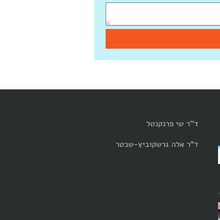
ד''ר שי פרנקנטל
ד"ר אלה גרשקוביץ-שכטר