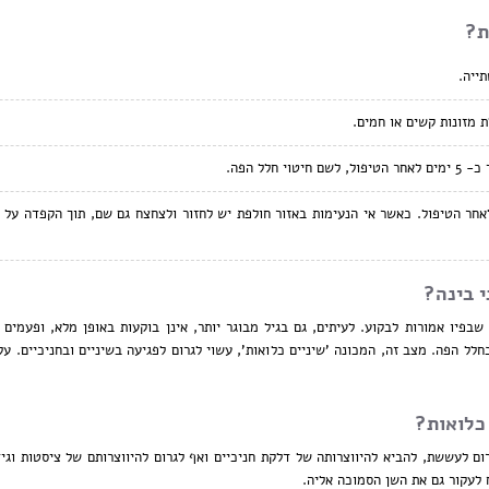
ת?
ייה.
לל הפה.
חר הטיפול. כאשר אי הנעימות באזור חולפת יש לחזור ולצחצח גם שם, תוך הקפדה על
 בינה?
בפיו אמורות לבקוע. לעיתים, גם בגיל מבוגר יותר, אינן בוקעות באופן מלא, ופעמים
לל הפה. מצב זה, המכונה 'שיניים כלואות', עשוי לגרום לפגיעה בשיניים ובחניכיים. על
 כלואות?
ום לעששת, להביא להיווצרותה של דלקת חניכיים ואף לגרום להיווצרותם של ציסטות וגיד
לעקור גם את השן הסמוכה אליה.