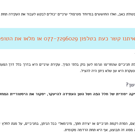
נטולת כאב, ואלו החוששים במיוחד מטיפולי שיניים יכולים לבקש לעבור את העקירה תחת
 קשר כעת בטלפון 077-7296029 או מלאו את הטופס מטה
 חניכיים שהחריפו וגרמו לשן נזק בלתי הפיך. עקירת שיניים היא בדרך כלל דרך הפע
נעקרת היא שן שלא ניתן היה להציל.
שן?
קה יסודית של חלל הפה ושל השן העתידה להיעקר, יסקור את היסטוריית המחלו
, הסרת רקמת חניכיים או יצירת חתך, מינימאלי ככל הניתן, בחניכיים, על מנת לחלץ א
 מסוג זה תבוצע, אף היא תחת הרדמה מקומית.