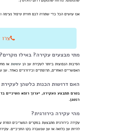
שהמטופל מדווח שהמקום רדום לחלוטין.
אנו עושים הכל כדי שתהיה לכם חווית טיפול נעימה ו
צרו איתנו
מתי מבצעים עקירה?
באילו מקרים?
הסיבות הנפוצות ביותר לעקירת שן הן
עששת
או מחלת
האפשריים האחרים, תרופתיים וכירורגיים כאחד. שן ש
האם דרושות הכנות כלשהן לעקירת 
בטרם תתבצע העקירה, יערוך רופא השיניים בדי
רנטגן.
מהי עקירה כירורגית?
עקירה כירורגית מתבצעת במקרים המצריכים הסרת עצם
להיות שן כלואה או שן שנשברה בקו החניכיים. עקירה