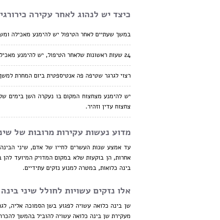
כיצד יש לנהוג לאחר עקירה כירורגי
במשך שעתיים לאחר הטיפול יש להימנע מאכילה ומשת
24 שעות ראשונות שלאחר הטיפול, יש להימנע מאכילת מזונות קשים או חמים.
רצוי לגרגר שטיפה פה אנטיספטית ביום המחרת למשך כ- 5 ימים לאחר הטיפול, לשם חיטוי ח
יש להימנע מצחצוח המקום בו נעקרה השן בימים שלא
צחצוח עדין וזהיר.
מדוע נעשות עקירות מרובות של שיני
עד אמצע שנות העשרים לחייו של אדם, שיני הבינה ש
אחרות, הן בוקעות שלא במקום המדויק המיועד להן בח
בינה כלואות, במטרה למנוע נזקים עתידיים.
אלו נזקים עשויות לחולל שיני בינה
שן בינה כלואה עשויה לפגוע בשן הסמוכה אליה, לגר
מעקירת שן בינה כלואה עשויה להוביל בהמשך להכרח 