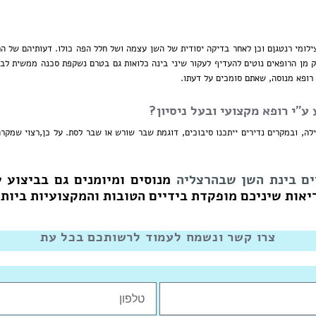
ומי רנטגןם וכן לאחר בדיקה יסודית של השן עצמה ושל חלל הפה כולו. דעותיהם של הרופ
ק מן הרופאים נוטים להעדיף לעקור שיני בינה כלואות גם בטרם נשקפת סכנה ממשית לבר
 רופא מנוסה, שאתם סומכים על דעתו.
"י רופא מקצועי ובעל ניסיון?
ה, ובמקרים נדירים ייתכנו סיבוכים, דוגמת שבר שורש או שבר לסת. על כן,רצוי שמקרה 
ם בינת השן שבהרצליה
מנוסים ומיומנים גם בביצוע 
ריאות שיניכם מופקדת בידיים הטובות והמקצועיות ביותר
צרו קשר ונשמח לעמוד לרשותכם בכל עת