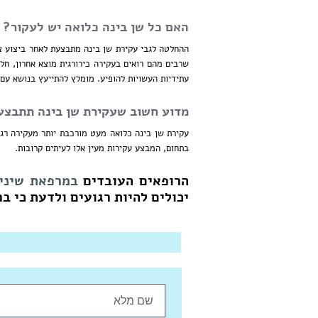
האם כל שן בינה כלואה יש לעקור?
ההחלטה לגבי עקירת שן בינה מתבצעת לאחר ביצוע ציל
שרבים מהם רואים בעקירה כירורגית מוצא אחרון, חל
עתידיות העשויות להופיע. מומלץ להתייעץ בנושא עם
מדוע חשוב שעקירת שן בינה תתבצע ע
עקירת שן בינה כלואה מעט מורכבת יותר מעקירה רגיל
בתחום, המבצע עקירות מעין אלו לעיתים קרובות.
הרופאים העובדים
במרפאת שיניי
יכולים להיות רגועים ולדעת כי ב