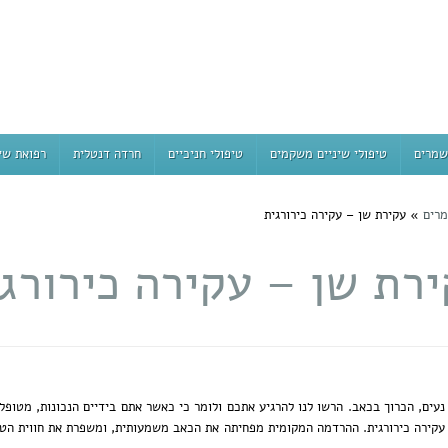
שמרים
טיפולי שיניים משקמים
טיפולי חניכיים
חרדה דנטלית
רפואת שי
מרים
»
עקירת שן – עקירה כירורגית
רת שן – עקירה כירורג
נעים, הכרוך בכאב. הרשו לנו להרגיע אתכם ולומר כי כאשר אתם בידיים הנכונות, מטופלים
עקירה כירורגית. ההרדמה המקומית מפחיתה את הכאב משמעותית, ומשפרת את חווית הטיפ