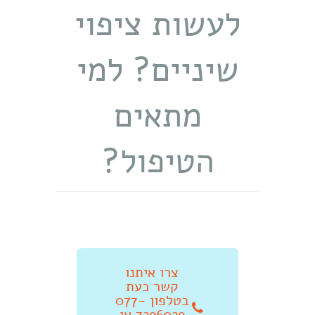
לעשות ציפוי
שיניים? למי
מתאים
הטיפול?
צרו איתנו
קשר כעת
בטלפון 077-
7296029 או