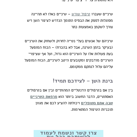
ולא מוסתרת על ידי ציפוי שיניים!
שיניים שעברו
טיפול שורש
– שיניים כאלו לא תהיינה
מסוגלות לספק את הבסיס התומך הנדרש לציפוי השן ויש
צורך לשקמן באמצעות כתר
שיניהם של אנשים בעלי נטייה לחרוק ולשחוק את השיניים
(בעיקר בזמן השינה, אבל לא בהכרח) – הכוח המופעל
בעת פעולות אלו על השיניים הוא גדול, ועל אף שציפויי
השיניים מודבקים ומקובעים היטב לשיניים, הכוח המופעל
עליהם עלול לנתקם ממקומם.
בינת השן – לצידכם תמיד!
בין אם בטיפולים הדנטליים המהותיים ובין אם בטיפולים
האסתטיים, הדבר החשוב ביותר הוא
מרפאת השיניים
שבה אתם מטופלים
ויכולתה להציע לכם את מגוון
תוכניות הטיפול המתאימות.
צרו קשר ונשמח לעמוד
לרשותכם בכל עת