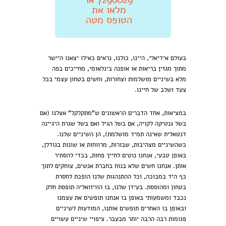
מלאו את
הטופס מטה
בעולם אידיאלי, היינו, כולנו, נראים כאילו יצאנו היישר
מתוך מגזין בריאות או אופנה בינלאומי, מחייכים בפה
מלא בשיניים מושלמות וצחורות, וחשים בטחון עצמי בכל
צעד ושלב של חיינו.
במציאות, אחד הדברים הראשונים ש"מתקלקל" אצלנו (אם
בשל גנטיקה לקויה, אם בשל הגיל ואם בשל שגרת היגיינה
דנטאלית שאינה תמיד מושלמת), הן השיניים שלנו.
כשהשיניים מצהיבות, שבורות, מרווחות או שונות בגודלן,
באופן טבעי, אנחנו נוטים לחייך פחות, בכדי להסתיר
אותן. אנחנו חשים שלא בנוח בחברת אנשים, צוחקים לתוך
כף היד במבוכה, וכל ההתנהגות שלנו הופכת לחסרת
בטחון ומהוססת. בעידן שלנו, בו הוויזואליה תופסת חלק
נכבד ומשמעותי באופן בו אנחנו תופשים את עצמנו
ובאופן בו האחרים תופשים אותנו, המודעות לשיניים
פגומות רבה הרבה יותר מבעבר. ציפויי שיניים עשויים