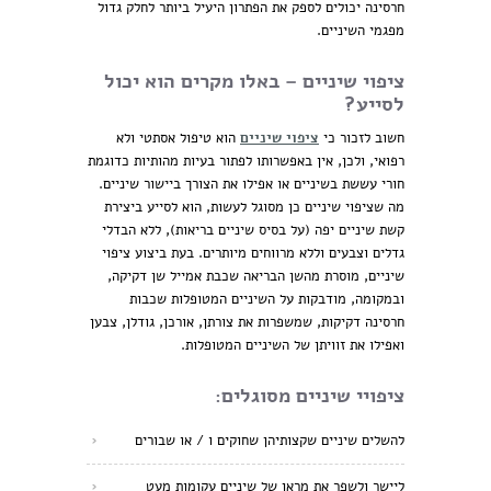
חרסינה יכולים לספק את הפתרון היעיל ביותר לחלק גדול
מפגמי השיניים.
ציפוי שיניים – באלו מקרים הוא יכול
לסייע?
חשוב לזכור כי
ציפוי שיניים
הוא טיפול אסתטי ולא
רפואי, ולכן, אין באפשרותו לפתור בעיות מהותיות כדוגמת
חורי עששת בשיניים או אפילו את הצורך ביישור שיניים.
מה שציפוי שיניים כן מסוגל לעשות, הוא לסייע ביצירת
קשת שיניים יפה (על בסיס שיניים בריאות), ללא הבדלי
גדלים וצבעים וללא מרווחים מיותרים. בעת ביצוע ציפוי
שיניים, מוסרת מהשן הבריאה שכבת אמייל שן דקיקה,
ובמקומה, מודבקות על השיניים המטופלות שכבות
חרסינה דקיקות, שמשפרות את צורתן, אורכן, גודלן, צבען
ואפילו את זוויתן של השיניים המטופלות.
ציפויי שיניים מסוגלים:
להשלים שיניים שקצותיהן שחוקים ו / או שבורים
ליישר ולשפר את מראן של שיניים עקומות מעט