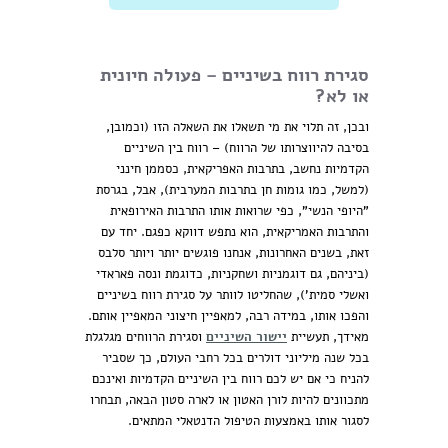
סגירת רווח בשיניים – פעולה חיונית
או לא?
ובכן, זה תלוי את מי תשאלו את השאלה הזו (וכמובן,
בסיבה להיווצרותו של הרווח) – רווח בין השיניים
הקדמיות נחשב, בתרבות האפריקאית, כסממן חינני
(למשל, כמו גומות חן בתרבות המערבית), אבל, בגרסת
"היופי הנשי", כפי שרואות אותו התרבות האירופאית
והתרבות האמריקאית, הוא נתפש דווקא כפגם. יחד עם
זאת, בשנים האחרונות, אנחנו פוגשים יותר ויותר סלבס
(ביניהם, גם דוגמניות ושחקניות, כדוגמת ונסה פאראדי
ואשלי סמית'), שהחליטו לוותר על סגירת רווח בשיניים
והפכו אותו, במידה רבה, למאפיין חיצוני המאפיין אותם.
מאידך, תעשיית
יישור השיניים
וסגירת הרווחים מגלגלת
בכל שנה מיליוני דולרים בכל רחבי העולם, כך שסביר
להניח כי אם יש לכם רווח בין השיניים הקדמיות ואינכם
מתכוונים להיות לורן האטון או לארה סטון הבאה, תבחרו
לסגור אותו באמצעות הטיפול הדנטאלי המתאים.