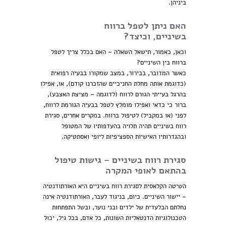
ביניהן.
האם ניתן לטפל ברווח
בשיניים, וכיצד?
וכאן, כאמור, תישאל השאלה – האם בכלל צריך לטפל
ברווח בין השיניים?
כאשר המדובר, בבירור, במצב שמקורו בבעיה רפואית
(כדוגמת אותה מחלת החניכיים שהזכרנו קודם), או, אפילו
בהרגל בעייתי הגורם לרווח (לדוגמה – מציצת האצבע),
ברור כי כדאי ואפילו מומלץ לטפל בבעיה הגורמת לרווח,
לפני (או במקביל) לטיפול ברווח. במקרים אחרים, סגירת
רווח בשיניים תהיה תלויה בהעדפותיו של המטופל
ובהגדרותיו האישיות הספציפיות ליופי ואסתטיקה.
סגירת רווח בשיניים – גישות טיפול
בהתאם לאופי המקרה
השיטה הקלאסית לסגירת רווח בשיניים היא האורתודנטיה
– יישור השיניים. כיום, בניגוד לעבר, האורתודנטיה אינה
נחלתם הבלעדית של ילדים ובני נוער, ובשל התפתחות
הטכנולוגיות הדנטאליות השונות, כל אדם, בכל גיל, יכול