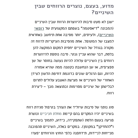
מדוע, בעצם, נוצרים הרווחים שבין
השיניים?
ישנן לא מעט סיבות להיווצרות הרווח שבין השיניים
(המכונה "דיאסטמה" בשפתם המקצועית של
רופאי
השיניים
), ולעיתים, יותר מסיבה אחת תיחשב כאחראית
למצבו של המטופל. אחת מהסיבות העיקריות לרווח זה
מקורה בגודל של השיניים יחסית למקום המוקצה להן
בלסת, דבר שהוא עניין גנטי. סיבה נוספת להיווצרות
רווחים בין השיניים עלולה להיות נעוצה בחוסר של שן
ספציפית, או שן הנחשבת כקטנה ממה שהיא אמורה
להיות, וגם הרגלים שונים כדוגמת דחיפת הלשון לצידן
האחורי של השיניים או מציצת האצבע עלולים לתרום
לבליטתן של שיניים מסוימות וכתוצאה מכך – ליצירת
רווח.
סוג נוסף של סיבות שיוליד את הצורך בטיפול סגירת רווח
בשיניים יהיו המקרים בהם קיימת
מחלת חניכיים
ונוצרת
פגיעה בעצם הלסת (שתפקידה, כידוע, לתמוך בשיניים
ו"להחזיקן" במקומן). במקרים כאלה, השיניים תהפוכנה
מנייחות לניידות, תידחפנה כלפי החוץ והרווחים יפערו