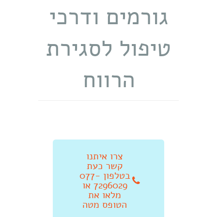
גורמים ודרכי
טיפול לסגירת
הרווח
צרו איתנו
קשר כעת
בטלפון 077-
7296029 או
מלאו את
הטופס מטה