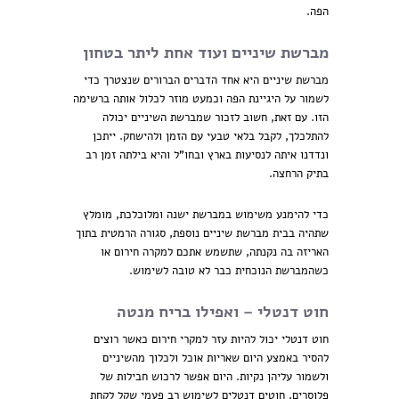
הפה.
מברשת שיניים ועוד אחת ליתר בטחון
מברשת שיניים היא אחד הדברים הברורים שנצטרך כדי
לשמור על היגיינת הפה וכמעט מוזר לכלול אותה ברשימה
הזו. עם זאת, חשוב לזכור שמברשת השיניים יכולה
להתלכלך, לקבל בלאי טבעי עם הזמן ולהישחק. ייתכן
ונדדנו איתה לנסיעות בארץ ובחו"ל והיא בילתה זמן רב
בתיק הרחצה.
כדי להימנע משימוש במברשת ישנה ומלוכלכת, מומלץ
שתהיה בבית מברשת שיניים נוספת, סגורה הרמטית בתוך
האריזה בה נקנתה, שתשמש אתכם למקרה חירום או
כשהמברשת הנוכחית כבר לא טובה לשימוש.
חוט דנטלי – ואפילו בריח מנטה
חוט דנטלי יכול להיות עזר למקרי חירום כאשר רוצים
להסיר באמצע היום שאריות אוכל ולכלוך מהשיניים
ולשמור עליהן נקיות. היום אפשר לרכוש חבילות של
פלוסרים, חוטים דנטלים לשימוש רב פעמי שקל לקחת