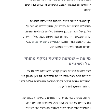
להתאים את המשחה למצב השיניים ולדברים הדורשים
טיפול.
כך למשל תמצאו בשוק משחות המיועדות לאנשים
הסובלים מרגישויות בחניכיים, המעוניינים לשמור על
הלובן של השן וכמובן משחות לילדים בגילאים שונים.
כדאי שבבית יהיו משחות המותאמות לכם, לגיל הדיירים
בבית ולמצב הפה. תוכלו
להתייעץ עם שיננית
לגבי
בחירת משחת השיניים המתאימה.
מי פה – שטיפה לחיטוי וניקוי מהותי
של השיניים
לצד צחצוח שיניים באופן קבוע כדאי להקפיד גם על
שטיפת הפה באמצעות מי פה מיוחדים. גם כאן השוק רווי
במוצרים שונים וכדאי לקבל המלצה מהשיננית שלכם לגבי
מי הפה המועדפים לדעתה.
מי פה מגיעים בריכוז שונה ומתאימים בעיקר למבוגרים,
הם עוזרים לשמור על הפה נקי, משפרים את ריח הפה
ומוסיפים עוד רובד חשוב לשגרת השמירה על היגיינת