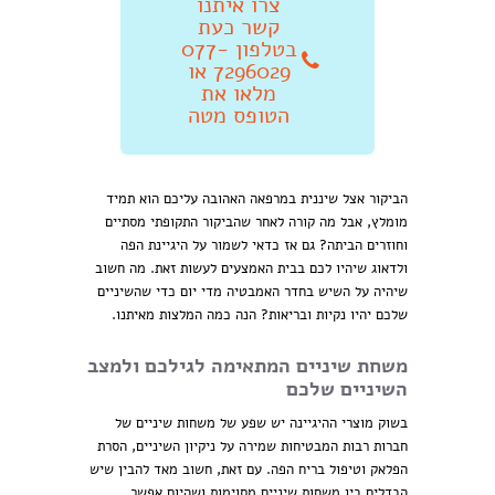
צרו איתנו
קשר כעת
בטלפון 077-
7296029 או
מלאו את
הטופס מטה
הביקור אצל שיננית במרפאה האהובה עליכם הוא תמיד
מומלץ, אבל מה קורה לאחר שהביקור התקופתי מסתיים
וחוזרים הביתה? גם אז כדאי לשמור על היגיינת הפה
ולדאוג שיהיו לכם בבית האמצעים לעשות זאת. מה חשוב
שיהיה על השיש בחדר האמבטיה מדי יום כדי שהשיניים
שלכם יהיו נקיות ובריאות? הנה כמה המלצות מאיתנו.
משחת שיניים המתאימה לגילכם ולמצב
השיניים שלכם
בשוק מוצרי ההיגיינה יש שפע של משחות שיניים של
חברות רבות המבטיחות שמירה על ניקיון השיניים, הסרת
הפלאק וטיפול בריח הפה. עם זאת, חשוב מאד להבין שיש
הבדלים בין משחות שיניים מסוימות ושהיום אפשר