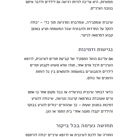
ממשיות, היא צריכה להיות רגישה גם לילדים ולדבר איתם
בגובה העיניים.
שיננית שמסבירה, שמדברת ומרגיעה תוך כדי – יכולה
להקל על החרדות ולהבטיח שכל המשפחה תגיע באופן
קבוע למרפאה לניקוי.
נגישות וזמינות
אם עליכם הוטל התפקיד של קביעת תורים לשיננית, לרופא
השיניים ולכל אדם אחר, תגלו שלא פשוט לקבוע תורים
לילדים ולמבוגרים במשפחה ולהתאים בין כל לוחות
הזמנים של כולם.
כדאי לבחור שיננית בהרצליה או בכל מקום אחר בו אתם
גרים שעובדת במרפאה קרובה ונגישה, שיכולה להציע
זמינות במגוון שעות – כך שההורים יכולים להגיע בבוקר
והילדים יקבלו מענה אחרי בית הספר או הגן.
תחושה נעימה בכל ביקור
החוויה של ללכת לשיננית או לרופא שיניים יכולה להיתפס