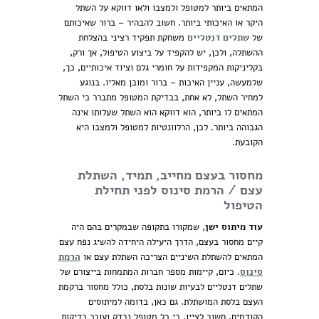
המתאים ביותר למטופל ולמצבו ולאו דווקא על השתל
היקר או האיכותי ביותר. חשוב להבהיר – ברור שאיכותם
של
שתלים דנטליים
משחקת תפקיד רציני בהצלחת
ההשתלה, ולכן, יש להקפיד על ביצוע הטיפול, אך ורק,
בקליניקות המקפידות על חומרי גלם וציוד איכותיים, כך,
שלמעשה, עניין האיכות – ברור ומובן מאליו. בנוגע
למחיר השתל, לא אחת, בבדיקת המטופל מתברר כי השתל
המתאים לו ביותר, הוא דווקא הוא השתל שעלותו אינה
הגבוהה ביותר. לכן, הרלוונטיות למטופל ולמצבו היא
הקובעת.
מחסור בעצם מחייב, תמיד, השתלת
עצם / הרמת סינוס לפני תחילת
הטיפול
עוד מיתוס ישן
, שמקורו בתקופה שבמקרים בהם היה
קיים מחסור בעצם, הדרך היעילה היחידה להשיג נפח עצם
המתאים להשתלת השיניים הצריכה השתלת עצם או
הרמת
סינוס
. כיום, קיימות מספר חברות המתמחות בייצורם של
שתלים דנטליים לבעיות שונות בלסת, כולל מחסור ברקמת
העצם בלסת המושתלת. גם כאן, בדומה למיתוסים
הקודמים, חשוב לציין, כי כל מטופל נבדק ועובר בדיקות