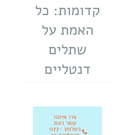
קדומות: כל
האמת על
שתלים
דנטליים
צרו איתנו
קשר כעת
בטלפון 077-
7296029 או