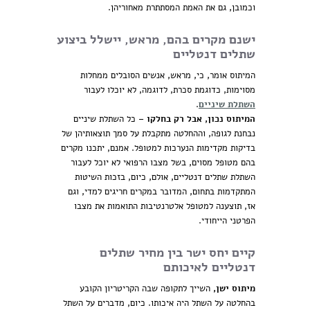
וכמובן, גם את האמת המסתתרת מאחוריהן.
ישנם מקרים בהם, מראש, יישלל ביצוע
שתלים דנטליים
המיתוס אומר, כי, מראש, אנשים הסובלים ממחלות
מסוימות, כדוגמת סכרת, לדוגמה, לא יוכלו לעבור
השתלת שיניים
.
המיתוס נכון, אבל רק בחלקו
– כל השתלת שיניים
נבחנת לגופה, וההחלטה מתקבלת על סמך תוצאותיהן של
בדיקות מקדימות הנערכות למטופל. אמנם, יתכנו מקרים
בהם מטופל מסוים, בשל מצבו הרפואי לא יוכל לעבור
השתלת שתלים דנטליים, אולם, כיום, בזכות השיטות
המתקדמות בתחום, המדובר במקרים חריגים למדי, וגם
אז, תוצענה למטופל אלטרנטיבות התואמות את מצבו
הפרטני הייחודי.
קיים יחס ישר בין מחיר שתלים
דנטליים לאיכותם
מיתוס ישן,
השייך לתקופה שבה הקריטריון הקובע
בהחלטה על השתל היה איכותו. כיום, מדברים על השתל