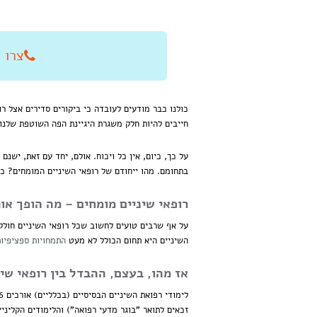
צרו איתנו
כולנו כבר מודעים לעובדה כי ביקורים סדירים אצל ר
חייבים להיות חלק משגרת היגיינת הפה השוטפת שלנו.
על כך, כיום, אין כל ויכוח. אולם, יחד עם זאת, ישנם
בתחומם. מהו ייחודם של רופאי השיניים המומחים? כי
רופאי שיניים מומחים – מה הופך א
על אף שרבים טועים לחשוב שכל רופאי השיניים חולקי
השיניים היא תחום הכולל לא מעט
התמחויות ספציפיו
אז מהו, בעצם, ההבדל בין רופאי שינ
זכאים לתואר "בוגר מדעי רפואה") והלימודים הקליני