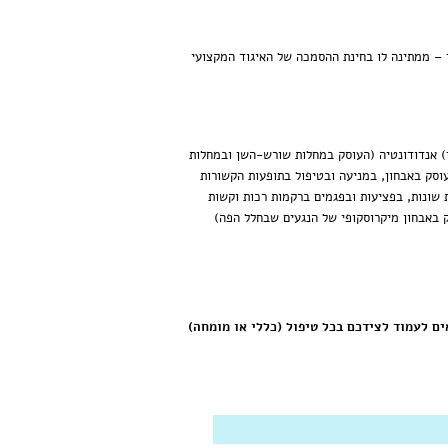
ם נוספות (בהתאם לתחום התמחותו), כשבסיומן – ממתינה לו בחינת ההסמכה של האיגוד המקצועי
ן) אנדודונטיה (העוסק במחלות שורש-השן ובמחלות
וסק באבחון, במניעה ובטיפול בתופעות הקשורות
ת שונות, בפציעות ובפגמים ברקמות רכות וקשות
 באבחון מיקרוסקופי של הנגעים שבחלל הפה)
השן, גאים לעמוד לצידכם בכל טיפול (כללי או מומחה)