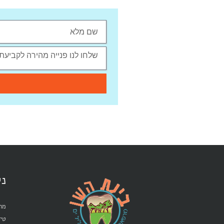
ני
מרפ
טיפ