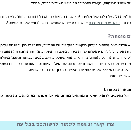
ל משרד הבריאות, נעצרת התמחותו של רופא השיניים הרגיל, הכללי.
אולם, בכדי שרופא שיניים ייחשב כזכאי לקבלת תעודת "מומחה", עליו להמשיך וללמוד 3-6 שני
בחינה,
רופאי שיניים מומחים
ייחשבו כזכאים להשתמש בתואר "רופא שיניים מומחה".
ים מומחה?
– פריודונטיה (התחום העוסק ברקמות המקיפות את השיניים, התומכות בהן והמגנות עליה
את השיניים לילדים שמטרתו לזהות בעיות בשלביהן המוקדמים), אורתודונטיה (התחום הע
, כירורגיית פה ולסת (תחום כירורגי-ניתוחי שעוסק בראש, בפנים ובצוואר ומטפל במחלו
ניים על מנת לשפר את התפקוד והאסתטיקה של הפה), הפתולוגיה האוראלית (התחום העוסק
לל-הפה ובטיפולי שיניים לחולים המצויים בסיכון מבחינה בריאותית.
א שיניים מומחה.
ת קורת גג אחת!
 מרופאי השיניים בישראל נחשבים לרופאי שיניים מומחים בתחום מסוים, אנחנו, במרפאת בינת 
צרו קשר ונשמח לעמוד לרשותכם בכל עת