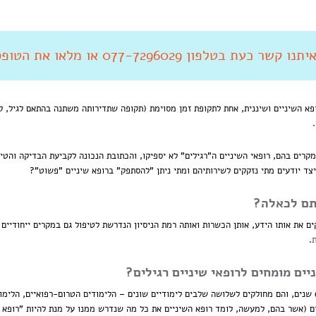
 קשר כעת בטלפון 077-7296029 או מלאו את הטופס מטה
ופא השיניים ושיננית, אחת לתקופת זמן מסוימת (תקופה שתדירותה משתנה בהתאם לגיל, ל
 מקרים בהם, רופאי השיניים ה"רגילים" לא יספיקו, והכתובת הנכונה לקביעת הבדיקה והטיפ
צד יודעים מתי נזקקים לשירותיהם ומתי ניתן "להסתפק" ברופא שיניים "פשוט"?
ותם לכאלה?
ם את אותו הידע, אותן הכשרות ואותה רמת הניסיון הנדרשת לטיפול גם במקרים ייחודיים 
ת
.
יים מומחים לרופאי שיניים רגילים?
לימודי רפואת השיניים הבסיסיים (בכלליים) אורכים 6 שנים, והם מחולקים לשלושה שלבים לימודיים שונים – הלימודים הט
ים (אשר בהם, למעשה, לומד רופא השיניים את כל מה שנדרש ממנו על מנת להיות "רופא שי