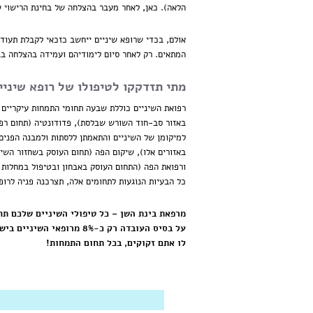
הלאה). כאן, לאחר מעבר בהצלחה של בחינת הרישוי ש
המתאים. רק לאחר סיום לימודיהם ועמידה בהצלחה ב
מתי תזדקקו לטיפולו של רופא שיני
רפואת השיניים כוללת שבעה תחומי התמחות עיקריים 
באזור סב-חוד השורש שבלסת), פדודונטיה (תחום רפו
למיקומן של השיניים והתאמתן ללסתות ולמבנה הפנים)
באזורים אלו), שיקום הפה (תחום העוסק בשחזור השי
ורפואת הפה (התחום העוסק באבחון ובטיפול במחלות ח
כל הבעיות הנוגעות לתחומים אלה, תצרכנה פניה לרופ
מרפאת בינת השן – כל טיפולי השיניים שלכם תח
על בסיס העובדה רק כ-8%
לו אתם זקוקים, בכל תחום התמחות!