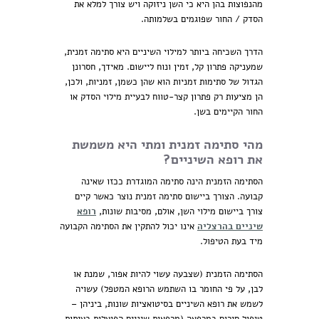
מהנפוצות בהן היא כי השן ניזוקה ויש צורך למלא את
הסדק / החור שפוגמים בשלמותה.
הדרך השכיחה ביותר למילוי השיניים היא סתימה זמנית,
שמעניקה פתרון קל, זמין ונוח ליישום. מאידך, חסרונן
הגדול של סתימות זמניות הוא שהן כשמן, זמניות, ולכן,
הן מציעות רק פתרון קצר-טווח לבעיית מילוי הסדק או
החור הקיימים בשן.
מהי סתימה זמנית ומתי היא משמשת
את רופא השיניים?
הסתימה הזמנית הינה סתימה המוגדרת ככזו שאינה
קבועה. הצורך ביישום סתימה זמנית נוצר כאשר קיים
צורך ביישום מילוי השן, אולם, מסיבות שונות,
רופא
שיניים בהרצליה
אינו יכול להתקין את הסתימה הקבועה
מיד בעת הטיפול.
הסתימה הזמנית (שצבעה עשוי להיות אפור, שמנת או
לבן, על פי החומר בו השתמש הרופא המטפל) עשויה
לשמש את רופא השיניים בסיטואציות שונות, ביניהן –