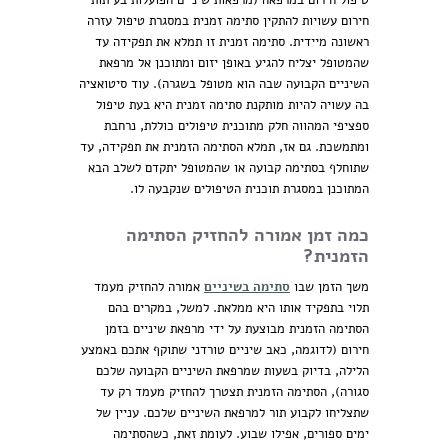
טיפול חירום במרפאה (מרפאות שיניים הפועלות בעיתות
חירום עשויות להתקין סתימה זמנית במסגרת טיפול עזרה
ראשונה מיידית. סתימה זמנית זו תמלא את תפקידה עד
שהמטופל יצליח להגיע באופן יזום ומתוכנן אל מרפאת
השיניים הקבועה שבה הוא מטופל בשגרה). עוד סיטואציה
בה עשויה להיות מותקנת סתימה זמנית היא בעת טיפול
ספציפי המהווה חלק מתוכנית טיפולים כוללת, נרחבת
ומתמשכת. גם אז, תמלא הסתימה הזמנית את תפקידה, עד
שתוחלף בסתימה קבועה או שהמטופל יתקדם לשלב הבא
המתוכנן במסגרת תוכנית הטיפולים שנקבעה לו.
כמה זמן אמורה להחזיק הסתימה
הזמנית?
משך הזמן שבו
סתימה בשיניים
אמורה להחזיק מעמד
תלוי בתפקיד אותו היא ממלאת. למשל, במקרים בהם
הסתימה הזמנית מבוצעת על ידי מרפאת שיניים בזמן
חירום (לדוגמה, כאב שיניים טורדני שתוקף אתכם באמצע
הלילה,
בדיוק
בשעות שמרפאת השיניים הקבועה שלכם
סגורה), הסתימה הזמנית תצטרך להחזיק מעמד רק עד
שתצליחו לקבוע תור למרפאת השיניים שלכם. עניין של
ימים ספורים, אפילו שבוע. לעומת זאת, כשהסתימה