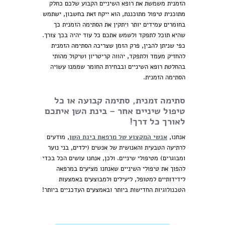
הזמנית משמשת את רופא השיניים הקבוע שלכם כחלק
מתוכנית טיפול מתוכננת, הוא ייקח זאת בחשבון, ישתמש
בחומרים עמידים יותר ויתקין את הסתימה הזמנית כך
שהיא תוכל לתפקד ולשמש אתכם כל עוד יהיה בכך צורך.
כפי שניתן להבין, פרק הזמן שצריכה הסתימה הזמנית
להחזיק מעמד ולתפקד, יהווה קריטריון ושיקול מהותי
בהחלטת רופא השיניים ובבחירת החומר שממנו עשויה
הסתימה הזמנית.
סתימה זמנית, סתימה קבועה או כל
טיפול שיניים אחר – בינת השן איתכם
לאורך כל דרך!
אנחנו,
אנשי המקצוע של מרפאת בינת השן
, מודעים
לרתיעה הטבעית והאנושית של אנשים (ילדים, בני נוער
ומבוגרים) מטיפולי שיניים. ולכן, אנחנו עושים הכל בכדי
להפוך את טיפולי השיניים שאנחנו מציעים במרפאה
לידידותיים למטופל, ליעילים ולמבוצעים באמצעות
הטכנולוגיות החדישות ביותר ובאמצעים העדכניים ביותר!