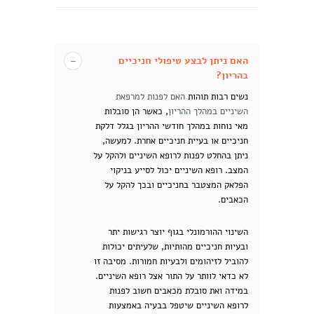
האם ניתן לבצע טיפולי חניכיים
בהריון?
נשים רבות תוהות
האם לפנות למרפאת
השיניים במהלך ההריון
, כאשר הן סובלות
מאי נוחות במהלך חודשי ההריון בגלל דלקת
חניכיים או בעיית חניכיים אחרת. למעשה,
ניתן בהחלט לפנות לרופא השיניים ולהקל על
המצב. רופא השיניים יכול לסייע בניקוי
הפלאק המצטבר בחניכיים ובכך להקל על
הכאבים.
השינוי ההורמונלי בגוף יוצר רגישות יתר
ובעיות חניכיים מהותיות, שלעיתים יכולות
להוביל לזיהומים ולבעיות חמורות. מסיבה זו
לא כדאי לוותר על התור אצל רופא השיניים.
במידה ואת סובלת מכאבים חשוב לפנות
לרופא השיניים שיטפל בבעיה באמצעות