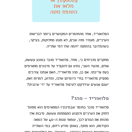
מלאו את
הטופס מטה
הפלואוריד, אחד מהחומרים המקושרים ביותר לבריאות
השיניים, מעורר מזה שנים, לא מעט מחלוקות, בעיקר,
כשהמדובר בהוספה יזומה שלו למי שתייה.
מחקרים מוכיחים כי, מחד, פלואוריד מוכר כמונע עששת,
אולם, מהצד השני, נחוץ גם להקפיד על מינונים מתאימים
בעת צריכתו. אם כן, מהו פלואוריד, האם אנחנו צורכים
מספיק פלואוריד בחיי היומיום שלנו, ומדוע, למרות זאת,
ישנם אנשים שיזדקקו לטיפול פלואוריד על ידי שיננית?
פלואוריד – מהו?
פלואוריד מוכר כחומר שבמינוניו המתאימים הוא מסוגל
לחזק את השיניים ולמנוע התפתחות עששת. סיבות אלו
מהוות את הגורם לכך, שמאז שנות ה-40 של המאה
הקודמת, הוא מוסף, באופן מודע ויזום, במי השתייה