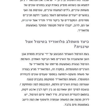
שבמדינות השונות (ביניהן – ישראל). את הפלואוריד ניתן
למצוא גם כשהוא מופיע באורח קבע בסוגים שונים של
משחות שיניים, ג'לים לצחצוח שיניים, שטיפות פה ואף
במוצרים ייעודים שמטרתם לטפל במצבי דלקת חניכיים
מסוימים. המקפידים על ביקור סדיר ותדיר אצל
שיננית
,
אף הם, לרוב, יקבלו טיפול תקופתי ממוקד באמצעות
פלואוריד.
כיצד משתלב פלואוריד בטיפול אצל
שיננית?
בעת הטיפול השגרתי המבוצע על ידי שיננית מוסרת אבן
השן שהצטברה על השיניים מאז הביקור האחרון. השלמת
הטיפול נעשית באמצעות מריחתו של פלואוריד על
השיניים המטופלות. במקרה זה, הפלואוריד מגיע בצורה
של משחה מוצקה-למחצה במספר טעמים שונים (לבחירת
המטופל). משחת הפלואוריד ממוקמת בתבנית קטנה
שצורתה כצורת השיניים והלסת, המוכנסת לפה ומוחזקת /
ננשכת לפרקי זמן שאורכם נע בין דקה לבין ארבע דקות,
בהתאם להנחיית השיננית. מיד לאחר סיום הטיפול, יש
לירוק מהפה את המשחה שנותרה ולשטוף את הפה היטב
באמצעות מים בלבד.