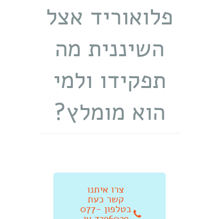
פלואוריד אצל
השיננית מה
תפקידו ולמי
הוא מומלץ?
צרו איתנו
קשר כעת
בטלפון 077-
7296029 או