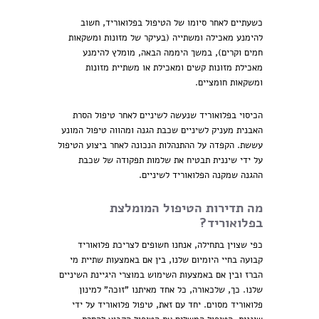
כשעתיים לאחר סיומו של הטיפול בפלואוריד, חשוב
להימנע מאכילה ומשתייה (בעיקר של מזונות ומשקאות
חמים וקרים), במשך היממה הבאה, מומלץ להימנע
מאכילת מזונות קשים ומאכילת או משתיית מזונות
ומשקאות חומציים.
הכיסוי בפלואוריד שנעשה לשיניים לאחר טיפול הסרת
האבנית מעניק לשיניים שכבת הגנה ומהווה טיפול המונע
עששת. הקפדה על ההתנהלות הנכונה לאחר ביצוע הטיפול
על ידי שיננית תבטיח את שלמות תפקודה של שכבת
ההגנה שמקנה הפלואוריד לשיניים.
מה תדירות הטיפול המומלצת
בפלואוריד?
כפי שצוין בתחילה, אנחנו חשופים לצריכת פלואוריד
קבועה בחיי היומיום שלנו, בין אם באמצעות שתיית מי
הברז ובין אם באמצעות השימוש במוצרי היגיינת השיניים
שלנו. כך, שלכאורה, כל אחד מאיתנו "זוכה" למינון
פלואוריד מסוים. יחד עם זאת, טיפול פלואוריד על ידי