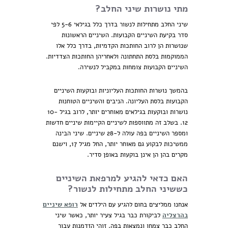
מתי נושרות שיני החלב?
שיני החלב מתחילות לנשור בדרך כלל בגילאי 5-6 לפי
סדר בקיעת השיניים הקבועות. השיניים הראשונות
שנושרות הן לרוב החותכות הקדמיות, בדרך כלל אלו
הממוקמות בלסת התחתונה ולאחריהן החותכות הצדדיות.
השיניים הקבועות צומחות במקביל לנשירה.
בהמשך נושרות החותכות העליוניות ובוקעות השיניים
הקבועות בלסת העליונה. הניבים והשיניים הטוחנות
נושרות ובוקעות בגילאים מאוחרים יותר, לרוב בגיל 10-
12. בשלב זה מתווספות לשיניים הקיימות שיניים חדשות
ומספר השיניים בפה עולה ל-28 שיניים. שיני הבינה
ממשיכות לבקוע גם מאוחר יותר, החל מגיל 17, וישנם
מקרים בהן הן אינן בוקעות באופן סדיר.
האם כדאי להגיע למרפאת השיניים
כששיני החלב מתחילות לנשור?
אנחנו ממליצים בחום להגיע עם הילדים אל
רופא שיניים
בהרצליה
לביקורת כבר בגיל צעיר יותר, כאשר שיני
החלב כבר צמחו ונמצאות בפה. זוהי הזדמנות עבור