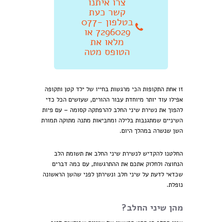
צרו איתנו
קשר כעת
בטלפון 077-
7296029 או
מלאו את
הטופס מטה
זו אחת התקופות הכי מרגשות בחייו של ילד קטן ותקופה
אפילו עוד יותר מיוחדת עבור ההורים, שעושים הכל כדי
להפוך את נשירת שיני החלב להרפתקה קסומה – עם פיות
השיניים שמתגנבות בלילה ומחביאות מתנה מתוקה תמורת
השן שנשרה במהלך היום.
החלטנו להקדיש לנשירת שיני החלב את תשומת הלב
הנחוצה ולחלוק אתכם את ההתרגשות, עם כמה דברים
שכדאי לדעת על שיני חלב ונשירתן לפני שהשן הראשונה
נופלת.
מהן שיני החלב?