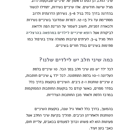
שיני החלב הן הסט הראשון של שיניים שבוקעות לרוב
מגיל שישה חודשים. אלו שיניים נשירות, יתחילו לנשור
בהדרגה בדרך כלל בגיל 5-6. נשירתן הדרגתית ולרוב
מסתיימת עד גיל 12-13. למרות שמדובר בשיניים נשירות
ולכאורה זמניות, חשוב לשמור על הגיינת הפה ולדאוג
לביקורת אצל
רופא שיניים לילדים במרפאה בהרצליה
החל מגיל 3-4. לעיתים קרובות מתגלה צורך בטיפול כמו
סתימות בשיניים בגלל חורים בשיניים.
כמה שיני חלב יש לילדים שלנו?
לכל ילד יש 20 שיני חלב בסך הכל. 10 שיניים בלסת
העליונה ו-10 בלסת התחתונה. לכל ילד 4 שיניים חותכות,
2 שיניים טוחנות ו-2 ניבים. השיניים בוקעות בדרך כלל
בסדר מסוים, כאשר קודם כל בוקעות החותכות הממוקמות
במרכז הלסת ולאחר מכן החותכות הצדדיות.
בהמשך, בדרך כלל לאחר גיל שנה, בוקעות השיניים
הטוחנות ולאחריהן הניבים. תהליך בקיעת שיני החלב אצל
פעוטות הוא לא פשוט וכרוך לפעמים בכאבים, עליית חום,
כאבי בטן ועוד.