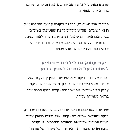
שרבים נמנעים לחלוטין מביקור במרפאה וכילדים, מדובר
בחוויה יותר מפחידה.
הביקור אצל השיננית, כמו גם ביקורת קבועה וחשובה אצל
רופא השיניים, מסייע לילדים להבין שהטיפול בשיניים
בבית ובמרפאה הוא טיפול חשוב ושאין צורך לפחד ממנו.
כמבוגרים, ההרגל הזה של להגיע לשיננית כבר יהיה שם,
טבוע בהם, והם יוכלו להימנע מהפחד.
ניקוי עמוק גם לילדים – מסייע
לשמירה על הגיינה באופן קבוע
בסופו של דבר, ביקור אצל שיננית באופן קבוע, גם אצל
ילדים, מונע הצטברות של לכלוך ויוצר שגרה של ניקוי
עמוק של השיניים, מה שמבטיח נקודת מוצא הרבה יותר
בריאה לשמירה עליהן.
שיננית דואגת להסרת האבנית והפלאק שהצטברו בשיניים,
מנקה ומוודאת שהשיניים נקיות. אצל ילדים כשאין עדיין
בעיות חמורות שדורשות טיפולים מסובכים, זו נקודת
מוצא אפילו טובה יותר, כשיש הרגל מסודר של צחצוח