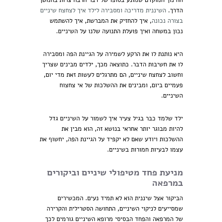
החינוך המוקדם שמונע בסופו של דבר הרבה צרות בהמשך
הדרך.
השיננית מדריכה ומסבירה לילד איך לצחצח שיניים
בצורה נכונה
, איך להחזיק את המברשת, איך להשתמש
נכון במשחה ואיך פועלת התנועה שלנו על השיניים.
היא נותנת לו את הרקע לשמירה על הגיינת הפה ומסבירה
לו את חשיבות הדבר. כתוצאה מכך, ילדים מבינים שצריך
וחשוב לצחצח שיניים, הם מתרגלים לעשות זאת מדי יום,
פעמיים ביום, ומבינים את ההשלכות של אי צחצוח
השיניים.
ילד שלמד כבר בגיל צעיר איך לשמור על השיניים גדל
להיות מבוגר יותר אחראי בנושא זה, הוא מבין את
ההשלכות ויודע שאם לא יקפיד על הגיינת הפה, יחשוף את
עצמו לבעיות חמורות בשיניים.
מניעת פחד מטיפולי שיניים וביקורים
במרפאה
הביקור אצל שיננית הוא לא תמיד נעים. המכשירים
שמסייעים לניקוי השיניים, התחושה הסטרילית והקרירה
של המרפאה והפחד הבסיסי מרופא השיניים גורמים לכך