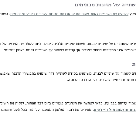
שתייה של מזונות מכתימים
ומלץ
לצחצח את השיניים לאחר ששתיתם או אכלתם מזונות עשירים בצבע ומכתימים
. השטי
צרים ששומרים על שיניים לבנות. משחת שיניים מלבינה יכולה כיום לשפר את המראה של 
ניים אינן מחליפות טיפול שיננית אך עוזרות לשמור על השיניים נקיות באופן יומיומי.
ת
ם לשמור על שיניים לבנות. משימוש בסודה לשתייה דרך שימוש בתכשירי הלבנה שאפשר 
חומרים כימיים להלבנה בלי הדרכה והכוונה.
שמור עליהם בכל עת. כדאי לצחצח את השיניים פעמיים ביום לכל הפחות, לנקות את השינ
ות וחזקות מול חיידקים
, מסירים את רובד הפלאק המצטבר על השן בכל פעם שאנחנו א