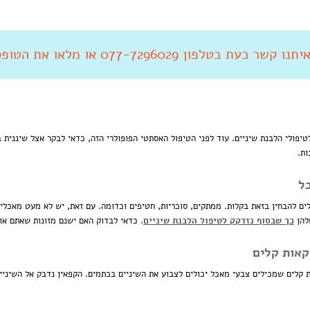
 קשר כעת בטלפון 077-7296029 או מלאו את הטופס מטה
פולי הלבנת שיניים. עוד לפני הטיפול האסתטי הפופולרי הזה, כדאי לבקר אצל שיננית בא
ות.
ל
ים להבחין בזאת בקלות. ממתקים, סוכריות, חטיפים וכדומה. עם זאת, יש לא מעט מאכלי
להן
כך שבסוף נזדקק לטיפול הלבנת שיניים
. כדאי לבדוק האם ישנם מזונות שאתם או
קאות קלים
קלים שמכילים צבעי מאכל יכולים לצבוע את השיניים בכתמים. הקפאין נדבק אל השיניי