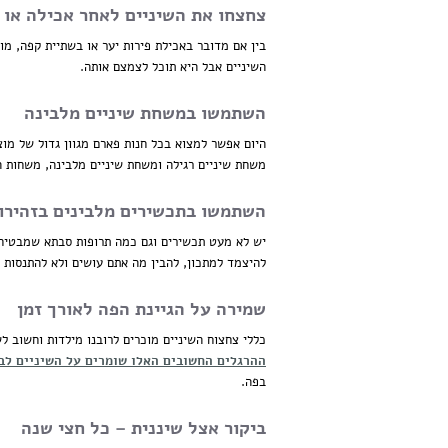
צחצחו את השיניים לאחר אכילה או 
בין אם מדובר באכילת פירות יער או בשתיית קפה, מ
השיניים אבל היא תוכל לצמצם אותה.
השתמשו במשחת שיניים מלבינה
היום אפשר למצוא בכל חנות פארם מגוון גדול של מו
משחת שיניים רגילה ומשחת שיניים מלבינה, משחות השי
השתמשו בתכשירים מלבינים בזהירו
יש לא מעט תכשירים וגם כמה תרופות סבתא שמבטיחי
להיצמד למתכון, להבין מה אתם עושים ולא להתנסות ב
שמירה על הגיינת הפה לאורך זמן
כללי צחצוח השיניים מוכרים לרובנו מילדות וחשוב ל
ההרגלים החשובים האלו שומרים על השיניים לבנ
בפה.
ביקור אצל שיננית – כל חצי שנה