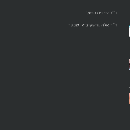
ד''ר שי פרנקנטל
ד"ר אלה גרשקוביץ-שכטר