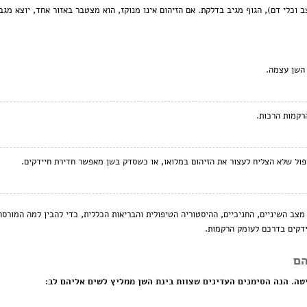
וכלי דם), הגוף מגיב בדלקת. אם הזיהום אינו מנוקז, הוא מצטבר באזור אחד, יוצא מגבו
השן עצמה.
רקמות הרכות.
ל שלא הצליח לעצור את הזיהום במלואו, או כשסדק בשן מאפשר חדירת חיידקים.
ב השיניים, החניכיים, ההיסטוריה הטיפולית והבריאות הכללית, כדי להבין למה המורסה 
ידקים בדרכם לעומק הרקמות.
הם
ה. הנה הסימנים העדינים שצוות בינת השן ממליץ לשים אליהם לב: