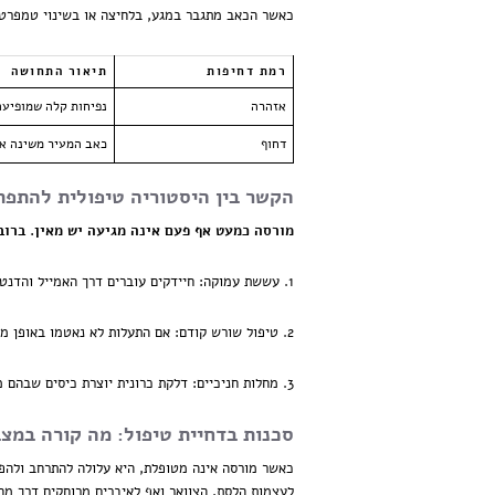
כאשר הכאב מתגבר במגע, בלחיצה או בשינוי טמפרטור
רמת דחיפות
תיאור התחושה
אזהרה
נפיחות קלה שמופיעה
דחוף
כאב המעיר משינה או
הקשר בין היסטוריה טיפולית להתפת
מורסה כמעט אף פעם אינה מגיעה יש מאין. ברוב
1. עששת עמוקה:
חיידקים עוברים דרך האמייל והדנטי
2. טיפול שורש קודם:
אם התעלות לא נאטמו באופן מו
3. מחלות חניכיים:
דלקת כרונית יוצרת כיסים שבהם מ
סכנות בדחיית טיפול: מה קורה במצב
כאשר מורסה אינה מטופלת, היא עלולה להתרחב ולהפע
לעצמות הלסת, הצוואר ואף לאיברים מרוחקים דרך מח