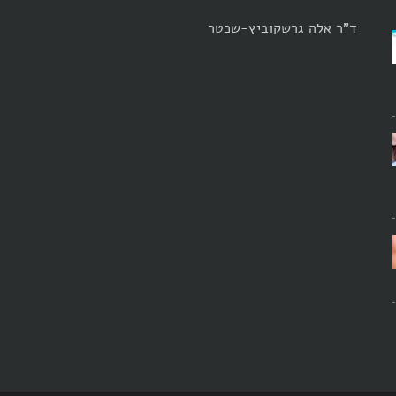
ד"ר אלה גרשקוביץ-שכטר