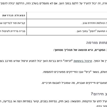
ה, זה יכול להעיד על דלקת במוך השן. אם לא מטפלים בשלב הזה, הדלקת יכולה להפוך 
הפעולה הנדרשת
 ונעלמת וחוזרת שוב.
קביעת תור לבדיקה שג
 תחושת "דופק" בתוך השן.
פנייה מיידית לטיפול ח
חות מורסה
 המקרים, היא תוצאה של תהליך ממושך:
ן אל המוך.
טיפול בעששת
"זניחה" היום בבינת השן יכול למנוע טיפול שורש מורכב בעת
שלם, נשאר "כיס" שבו החיידקים ממשיכים להתפתח.
צטברים חיידקים ואבנית, מה שמוביל לאבצס חניכיים.
 חירום?
יל לחץ על הרקמות. התוצאה: כאב חזק, נפיחות בפנים, קושי בפתיחת הפה או בבליעה, חו
זור הדם.