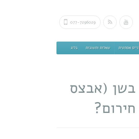
077-7296029
ניים אסתטית
שאלות ותשובות
בלוג
 בשן (אבצס
חירום?