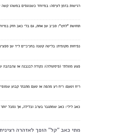
רגישות בזמן לעיסה:
במיוחד כשנוגסים במשהו קשה או
תחושת "לחץ":
סביב שן אחת, גם בלי כאב חזק במיוח
נפיחות מקומית:
בליטה קטנה בחניכיים ליד שן ספציפ
פצע מוגלתי (פיסטולה):
נקודה לבנבנה או צהבהבה ש
ריח וטעם:
ריח רע מהפה או טעם מתכתי קבוע שמופיע 
כאב לילי:
כאב שמתגבר בערב ובלילה, אך נסבל יותר 
מתי כאב "קל" הופך לאזהרה רצינית