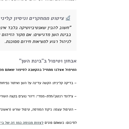
ציטוט ממחקרים וניסיון קליני:
"חשוב להבין שאנטיביוטיקה בלבד אינה
ב
בינת השן
מדגישים: אם מקור הזיהום ל
לניהול רגוע למציאות חירום מסוכנת.
אבחון וטיפול ב"בינת השן"
הטיפול אצלנו מתחיל בהקשבה לסיפור שאתם מספר
– בדיקה קלינית:
הקשה עדינה על השן ואיתור נפיחות
– צילומי רנטגן/תלת-ממדי:
זיהוי נגעים בקצה השורש
– הטיפול עצמו:
ניקוז המורסה, טיפול שורש (ראשוני
לסיכום:
כשאתם פונים
לצוות מנוסה כמו זה של בי