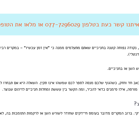
 קשר כעת בטלפון 077-7296029 או מלאו את הטופס מטה
נקודה נפוחה קטנה בחניכיים שאתם מתעלמים ממנה כי "אין זמן עכשיו" – במקרים רבים,
נטלי).
ש השן או בחניכיים.
אב חד וחזק, כשהגוף שלכם מנסה לספר לכם שמשהו אינו תקין. השאלה היא אם תבחרו ל
 מורסה, אילו סימנים כדאי להכיר, ומה הקשר בין עששת ומחלות חניכיים לזיהום שנוצר.
?
דקי. ברוב המקרים מדובר בעומס חיידקים שחודר לשורש השן או לרקמות התומכות בה, ל