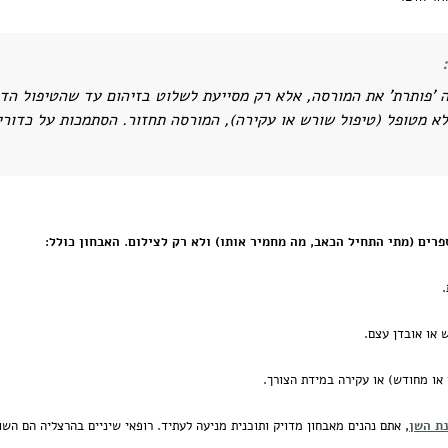
 'פותרת' את המורסה, אלא רק מסייעת לשלוט בזיהום עד שהטיפול הד
א מטופל (טיפול שורש או עקירה), המורסה תחזור. הסתמכות על כדורי
ים (מתי התחיל הכאב, מה מחמיר אותו) ולא רק לצילום. האבחון כולל:
.
 או אובדן עצם.
 או מחודש) או עקירה במידת הצורך.
נת השן
, אתם נהנים מאבחון מדויק ותוכנית מניעה לעתיד. רופאי שיניים בהרצליה הם הש