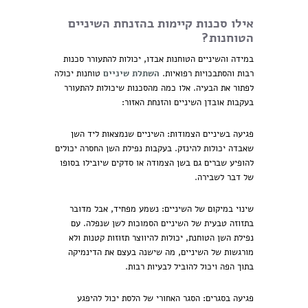
אילו סכנות קיימות בהזנחת השיניים
הטוחנות?
במידה והשיניים הטוחנות אבדו, יכולות להתעורר סכנות
רבות והסתבכויות רפואיות.
השתלת שיניים
טוחנות יכולה
לפתור את הבעיה. אלו כמה מהסכנות שיכולות להתעורר
בעקבות אובדן השיניים והזנחת האזור:
פגיעה בשיניים הצמודות: השיניים שנמצאות ליד השן
שאבדה יכולות להינזק. בעקבות נפילת השן החסרה יכולים
להופיע שברים גם בשן הצמודה או סדקים שיובילו בסופו
של דבר לשבירה.
שינוי במיקום של השיניים: נשמע מפחיד, אבל מדובר
בתזוזה טבעית של השיניים הסמוכות לשן שנפלה. עם
נפילת השן הטוחנת, יכולות להיווצר תזוזות קטנות ולא
מורגשות של השיניים, מה שישנה בעצם את הדינמיקה
בתוך הפה ויכול להוביל לבעיות רבות.
פגיעה בסגרים: הסגר האחורי של הלסת יכול להיפגע