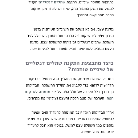
כתוצאה מחוסר שיניים. התקנת
שתלים דנטליים
תעזור
למנוע את הנזק החמור הזה, שידרוש לאחר מכן שיקום
הרבה יותר קשה ומסובך.
נסיגת עצם: אם לא נשקם את השיניים הטוחנות בזמן
הנכון צפוי לנו שיקום פה הרבה יותר מסובך, שכולל לצד
השתלת שתלים דנטליים גם ניתוח להשתלת עצם. נסיגת
העצם מסביב לשורשים תוביל מאוחר יותר לבעיות אלו.
כיצד מתבצעת התקנת שתלים דנטליים
של שיניים טוחנות?
כמו כל השתלת שיניים, גם התהליך הזה מתחיל בבדיקות
הדרושות לרופא כדי לקבוע את תהליך ההשתלה. הבדיקות
הן בדרך כלל סקירה של חלל הפה על ידי
מומחה לשיקום
הפה
, הערכה של מצב הלסת והעצם וצילומי פה מקיפים.
אחרי הבדיקות האלו יוכל המומחה להעריך האם אפשר
להשתיל שתלים דנטליים במהירות א שיש צורך בטיפולים
נוספים כמו השתלת עצם למשל. בנוסף הוא יוכל להעריך
איזה סוג שתל יתאים.