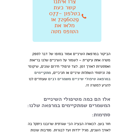
צרו איתנו
קשר כעת
בטלפון 077-
7296029 או
מלאו את
הטופס מטה
הביקור במרפאת השיניים אמור בסופו של דבר לספק
מטרה אחת עיקרית – לשמור על השיניים שלנו בריאות
ואסתטיות לאורך זמן. לצד טיפולי חירום שונים, שיקומי
פה וניתוחי השתלות שיניים או חניכיים,
מתקיימים
במרפאה טיפולי שיניים משמרים רבים
שעוזרים לנו
להגיע למטרה זו.
אלו הם כמה מטיפולי השיניים
המשמרים שמתקיימים במרפאה שלנו:
סתימות:
חור בשן. לכאורה הבעיה הכי שגרתית שרובנו ניתקל בה
לאורך השנים, מגיל ילדות ועד לבגרות. מסיבות שונות