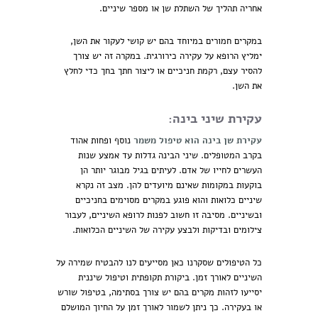
אחריה תהליך של השתלת שן או מספר שיניים.
במקרים חמורים במיוחד בהם יש קושי לעקור את השן,
ימליץ הרופא על עקירה כירורגית. במקרה זה יש צורך
להסיר עצם, רקמת חניכיים או ליצור חתך בחך כדי לחלץ
את השן.
עקירת שיני בינה:
עקירת שן בינה הוא טיפול משמר
נוסף ופחות אהוד
בקרב המטופלים. שיני הבינה גדלות עד אמצע שנות
העשרים לחייו של אדם. לעיתים בגיל מבוגר יותר הן
בוקעות במקומות שאינם מיועדים להן. מצב זה נקרא
שיניים כלואות והוא פוגע במקרים מסוימים בחניכיים
ובשיניים. מסיבה זו חשוב לפנות לרופא השיניים, לעבור
צילומים ובדיקות ולבצע עקירה של השיניים הכלואות.
כל הטיפולים שסקרנו כאן מסייעים לנו להבטיח שמירה על
השיניים לאורך זמן. ביקורת תקופתית וטיפול שיננית
יסייעו לזהות מקרים בהם יש צורך בסתימה, בטיפול שורש
או בעקירה. כך ניתן לשמור לאורך זמן על החיוך המושלם