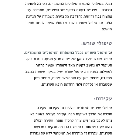
נכלל בטיפולי המנע והטיפולים המשמרים. הסיבה פשוטה
וברורה – שיננית דואגת לניקוי של השיניים, מסבירה על
צחצוח נכון ודואגת להדרכה מקצועית לשמירה על הגיינת
הפה. זהו טיפול משמר חשוב שבסופו אפשר להנות מחיוך
מושלם.
טיפולי שורש:
גם
טיפול השורש נכלל במשפחת הטיפולים המשמרים
.
טיפול שורש נועד לתקן שיניים ולמנוע פגיעה חוזרת בהן.
הטיפול לא נחשב לקשה מאד ולאחריו אפשר לחזור
לפעילות במהירות. טיפול שורש יעיל בניקוי עששת במצב
מתקדם, טיפול בשן עם חור שיצר זיהום, טיפול בשן
שנשברה או נסדקה ולפי החלטת רופא השיניים.
עקירות:
טיפולי שיניים משמרים כוללים גם עקירות. עקירה
סוללת את הדרך לשיקום הפה. עקירה נעשית כאשר לא
ניתן לטפל בשן ויש צורך להסיר אותה. עקירה יכולה
להתבצע בפשטות, בטיפול בהרדמה חלקית במרפאת
השיניים. עקירה זו מותירה את המטופל ללא שן וגוררת