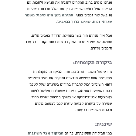
אנחנו נוטים ברוב המקרים להזניח את הנושא ולחכות עם
הביקור אצל רופא השיניים. בין אם בגלל חרדות דנטליות
או בשל לוח זמנים צפוף.
סתימה בשן היא טיפול משמר
שגרתי ונוח, שאינו כרוך בכאבים
.
אבל איך מזהים חור בשן בתחילת הדרך? כאבים קלים,
תחושה של שינוי מבנה השן, רגישות לחום וקור – כל אלו
סימנים מזהים.
ביקורת תקופתית:
זהו טיפול משמר חשוב במיוחד. הביקורת התקופתית
מתקיימת אחת לשישה חודשים וסוקרת את מצב השיניים.
רופא השיניים יכול להבחין בחורים בשיניים שקל לטפל
בהם באמצעות סתימה, בזיהום שמתפתח ואפשר לפתור
באמצעות אנטיביוטיקה או בצורך בטיפול שורש מהיר.
שמירה על ביקורת קבועה עוזרת לכם לצמצם נזקים
ולהנות משיניים בריאות.
שיננית:
כמו הביקורת התקופתית, כך גם
הביקור אצל השיננית