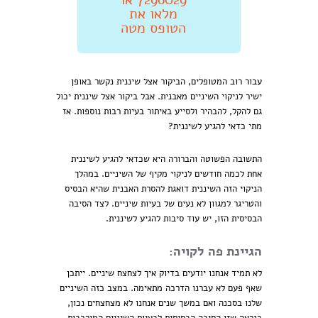
מלאו את
הטופס מטה
עבור רוב המטופלים, הביקור אצל שיננית נקשר באופן
ישיר לניקוי השיניים מאבנית. אבל ביקור אצל שיננית יכול
גם להקל, להבהיר ולסייע באיתור בעיות רבות נוספות. אז
מתי כדאי להגיע לשיננית?
התשובה הפשוטה והברורה היא שכדאי להגיע לשיננית
אחת לכמה חודשים לניקוי מקיף של השיניים. במהלך
הניקוי הזה השיננית דואגת להסרת האבנית שהיא הבסיס
והטריגר למגוון לא נעים של בעיות שיניים. לצד הסיבה
הבסיסית הזו, יש עוד סיבות להגיע לשיננית.
הגיינת פה לקויה:
לא תמיד אנחנו יודעים בדיוק איך לצחצח שיניים. ייתכן
שאף פעם לא עברנו הדרכה מתאימה. במצב כזה השיניים
שלנו בסכנה ואם במשך שנים אנחנו לא מצחצחים נכון,