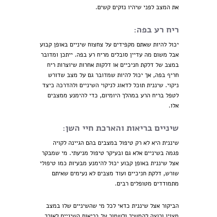
את המצב לפני שיהיו נזקים קשים.
ריח רע בפה:
יכול להיות שאתם מקפידים על צחצוח שיניים באופן קבוע
אבל משום מה עדיין סובלים מריח רע בפה. ייתכן ומדובר
במצב של דלקת חניכיים או דלקות אחרות שיוצרות ריח
חריף בפה, אך יכול להיות שמדובר גם על מצב שדורש
ניקוי. שיננית תוכל לדאוג לניקוי השיניים ולהדרכה כיצד
לטפל בריח הרע במהלך היומיום, כדי להימנע ממצבים
אלו.
שיניים בריאות והארכת חיי השן:
שיננית היא לא רק טיפול במצבים בהם הגיינה לקויה
פגמה בשיניים אלא גם ובעיקר טיפול מניעתי. מי שמבקר
אצל שיננית באופן קבוע יכול להימנע מבעיות כמו טיפולי
שורש, דלקת חניכיים ועוד מצבים לא נעימים שאיתם
מתמודדים מטופלים רבים.
הביקור אצל שיננית כדאי לכל מי שהשיניים שלו במצב
מצוין ורוצה להמשיך ולשמור על בריאות השיניים לאורך