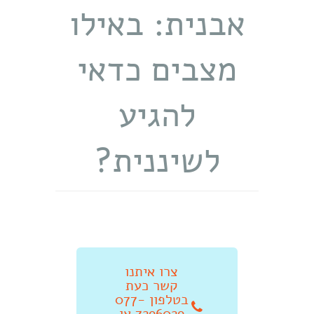
אבנית: באילו
מצבים כדאי
להגיע
לשיננית?
צרו איתנו
קשר כעת
בטלפון 077-
7296029 או