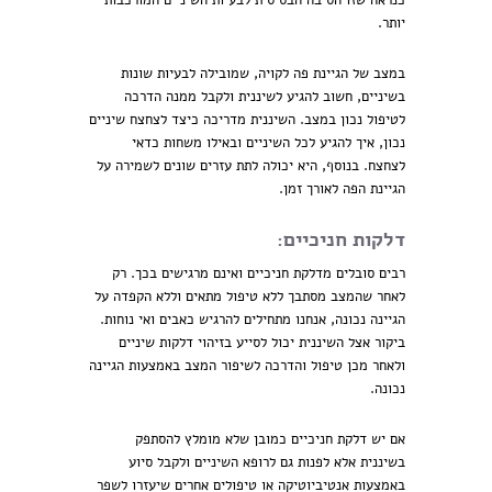
כנראה שזו הסיבה הבסיסית לבעיות השיניים המורכבות
יותר.
במצב של הגיינת פה לקויה, שמובילה לבעיות שונות
בשיניים, חשוב להגיע לשיננית ולקבל ממנה הדרכה
לטיפול נכון במצב. השיננית מדריכה כיצד לצחצח שיניים
נכון, איך להגיע לכל השיניים ובאילו משחות כדאי
לצחצח. בנוסף, היא יכולה לתת עזרים שונים לשמירה על
הגיינת הפה לאורך זמן.
דלקות חניכיים:
רבים סובלים מדלקת חניכיים ואינם מרגישים בכך. רק
לאחר שהמצב מסתבך ללא טיפול מתאים וללא הקפדה על
הגיינה נכונה, אנחנו מתחילים להרגיש כאבים ואי נוחות.
ביקור אצל השיננית יכול לסייע בזיהוי דלקות שיניים
ולאחר מכן טיפול והדרכה לשיפור המצב באמצעות הגיינה
נכונה.
אם יש דלקת חניכיים כמובן שלא מומלץ להסתפק
בשיננית אלא לפנות גם לרופא השיניים ולקבל סיוע
באמצעות אנטיביוטיקה או טיפולים אחרים שיעזרו לשפר