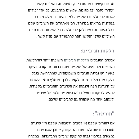
מזונות קשים כמו סוכריות, ממתקים, חטיפים קשים
ועתירי סוכר וכן מזונות שקשים מטיבעם, כל אלו יכולים
לגרום להיחלשות השיניים. לצד העובדה שלא מדובר
במזונות בריאים במיוחד, הם מאתגרים את השיניים שלנו
בכל נגיסה וגורמים להן להיחלש. ככל שאנחנו מתבגרים
השיניים שלנו יתקשו יותר להתמודד עם מזון קשה.
דלקות חניכיים:
אנשים הסובלים
מדלקות חניכיים
חשופים יותר להיחלשות
השיניים ולהופעה של שיניים מתנדנדות. זה קורה בעיקר
כאשר יש נסיגת חניכיים משמעותית, שמתרחשת בגלל
דלקת או בגלל היגיינה לקויה. לכן, מומלץ תמיד לשמור
על היגיינת הפה ולנקות את השיניים והחניכיים בקפידה,
להגיע לביקורות אצל רופא השיניים ולטיפול שיננית
ולעקוב אחר מה שקורה גם לחניכיים שלכם.
"תורשה":
אם להורים שלכם או לסבים ולסבתות שלכם היו שיניים
מתנדנדות שנחלשו עם ההזדקנות, ייתכן שגם אתם
נמצאים בסיכוי גבוה להופעת שיניים מתנדנדות. במקרה