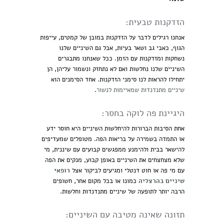
הזדקנות טבעית:
אנחנו רגילים לדבר על הזדקנות במובן של קמטים, עייפות
הגוף, כאבי גב ושאר בעיות, אבל גם השיניים שלנו
נשחקות ומזדקנות עם הזמן. ככל שאנחנו מתבגרים
השיניים שלנו נחלשות ואם לא נתחזק ונשמור עליהן, הן
יתחילו להראות לנו סימני הזדקנות. אחד הסימנים הוא
שיניים מתנדנדות שמאיימות לנשור
.
היגיינת פה לוקה בחסר:
אחת הסיבות הברורות להיחלשות השיניים היא חוסר ידע
או התמדה בשמירה על בריאות הפה. מטופלים שמעדיפים
להישאר בבית ולהימנע ממפגשים קבועים עם שיננית, מי
שלא מצחצחים את השיניים באופן קבוע, מנקים את הפה
עם מי פה או חוט דנטלי ומגיעים לביקור אצל
רופאי
שיניים בהרצליה
כמונו או בכל מקום אחר, חשופים
הרבה יותר לתופעה של שיניים מתנדנדות וחלשות.
תזונה שאינה מטיבה עם השיניים: