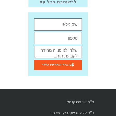
לרשותכם בכל עת
אשמח שתחזרו אליי
ד''ר שי פרנקנטל
ד"ר אלה גרשקוביץ-שכטר