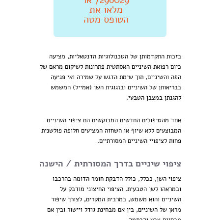
מלאו את
הטופס מטה
בזכות התקדמותן של הטכנולוגיות הדנטאליות, מציעה
כיום רפואת השיניים האסתטית פתרונות לשיקום מראם של
הפה והשיניים, תוך שימת הדגש על שמירה ואי פגיעה
בבריאותן של השיניים ובזגוגית השן (אמייל) המשמש
להגנתן במצבן הטבעי.
אחד מהטיפולים החדשים המבוקשים הם ציפוי השיניים
המבוצעים ללא שיוף או השחזה המציעים חלופה פולשנית
פחות לציפויי השיניים המסורתיים.
ציפוי שיניים בדרך המסורתית / הישנה
ציפוי השן, ככלל, כולל הדבקת חומר הדומה בהרכבו
ובמראהו לשן הטבעית. הציפוי החיצוני מודבק על
השיניים והוא משמש, במרבית המקרים, לצורך שיפור
מראן של השיניים, בין אם מבחינת גודל ויישור ובין אם