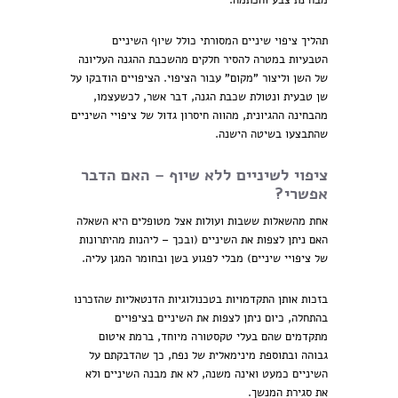
מבחינת צבע והכתמה.
תהליך ציפוי שיניים המסורתי כולל שיוף השיניים
הטבעיות במטרה להסיר חלקים מהשכבת ההגנה העליונה
של השן וליצור "מקום" עבור הציפוי. הציפויים הודבקו על
שן טבעית ונטולת שכבת הגנה, דבר אשר, לכשעצמו,
מהבחינה ההגיונית, מהווה חיסרון גדול של ציפויי השיניים
שהתבצעו בשיטה הישנה.
ציפוי לשיניים ללא שיוף – האם הדבר
אפשרי?
אחת מהשאלות ששבות ועולות אצל מטופלים היא השאלה
האם ניתן לצפות את השיניים (ובכך – ליהנות מהיתרונות
של ציפויי שיניים) מבלי לפגוע בשן ובחומר המגן עליה.
בזכות אותן התקדמויות בטכנולוגיות הדנטאליות שהזכרנו
בהתחלה, כיום ניתן לצפות את השיניים בציפויים
מתקדמים שהם בעלי טקסטורה מיוחד, ברמת איטום
גבוהה ובתוספת מינימאלית של נפח, כך שהדבקתם על
השיניים כמעט ואינה משנה, לא את מבנה השיניים ולא
את סגירת המנשך.