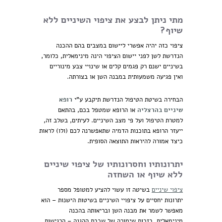
מתי ניתן לבצע את ציפוי השיניים ללא
שיוף?
ציפוי כזה יהיה אפשרי ליישום במצבים בהם ההכנה
הנדרשת לשן לפני יישום הציפוי הינה מינימאלית, כלומר,
בשיניים ישנם רק פגמים קלים או שינויי צבע מינוריים
ואין פגיעה משמעותית במבנה השן או בצורתה.
הבחירה בשיטת הטיפול הנדרשת תיקבע ע"י
רופא
שיניים בהרצליה
או הרופא שמטפל בכם, בהתאם
למטרת הטיפול ועל פי מצב השיניים. לעיתים, בשלב זה,
ייעזר הרופא בתוכנות הדמיה שתאפשרנה לכם (ולו) לראות
כיצד אמורה להיראות התוצאה הסופית.
יתרונותיו וחסרונותיו של ציפוי שיניים
ללא שיוף או השחזה
ציפוי שיניים
בשיטה זו עשוי להציע למטופל מספר
יתרונות יחסיים על ציפויי השיניים בשיטות הישנות – הוא
מאפשר לשמר את מבנה השן ובריאותה בהכנה
מינימאלית, בזכות שימורה של שכבת ההגנה – הרגישות