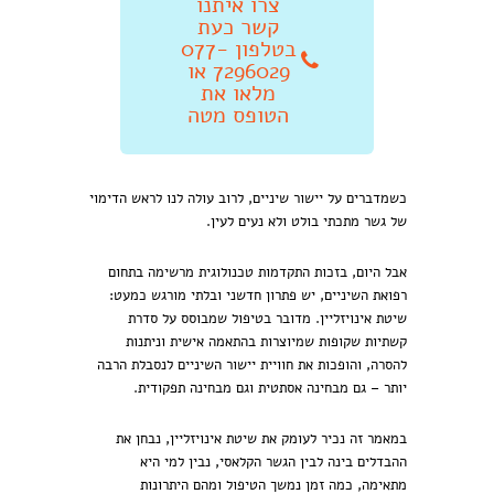
צרו איתנו
קשר כעת
בטלפון 077-
7296029 או
מלאו את
הטופס מטה
כשמדברים על יישור שיניים, לרוב עולה לנו לראש הדימוי
של גשר מתכתי בולט ולא נעים לעין.
אבל היום, בזכות התקדמות טכנולוגית מרשימה בתחום
רפואת השיניים, יש פתרון חדשני ובלתי מורגש כמעט:
שיטת אינויזליין. מדובר בטיפול שמבוסס על סדרת
קשתיות שקופות שמיוצרות בהתאמה אישית וניתנות
להסרה, והופכות את חוויית יישור השיניים לנסבלת הרבה
יותר – גם מבחינה אסתטית וגם מבחינה תפקודית.
במאמר זה נכיר לעומק את שיטת אינויזליין, נבחן את
ההבדלים בינה לבין הגשר הקלאסי, נבין למי היא
מתאימה, כמה זמן נמשך הטיפול ומהם היתרונות