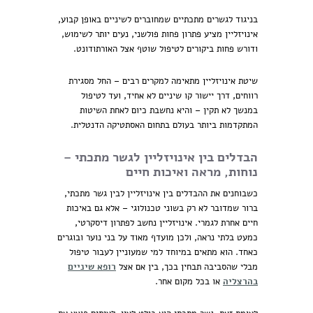
בניגוד לגשרים מתכתיים שמחוברים לשיניים באופן קבוע,
אינויזליין מציע פתרון פחות פולשני, נעים יותר לשימוש,
ודורש פחות ביקורים לטיפול שוטף אצל האורתודונט.
שיטת אינויזליין מתאימה למקרים רבים – החל מסגירת
רווחים, דרך יישור קו שיניים לא אחיד, ועד לטיפול
במנשך לא תקין – והיא נחשבת כיום לאחת השיטות
המתקדמות ביותר בעולם בתחום האסתטיקה הדנטלית.
הבדלים בין אינויזליין לגשר מתכתי –
נוחות, מראה ואיכות חיים
כשבוחנים את ההבדלים בין אינויזליין לבין גשר מתכתי,
ברור שמדובר לא רק בשוני טכנולוגי – אלא גם באיכות
חיים אחרת לגמרי. אינויזליין נחשב לפתרון דיסקרטי,
כמעט בלתי נראה, ולכן מועדף מאוד על בני נוער ובוגרים
כאחד. הוא מתאים במיוחד למי שמעוניין לעבור טיפול
מבלי שהסביבה תבחין בכך, בין אם אצל
רופא שיניים
בהרצליה
או בכל מקום אחר.