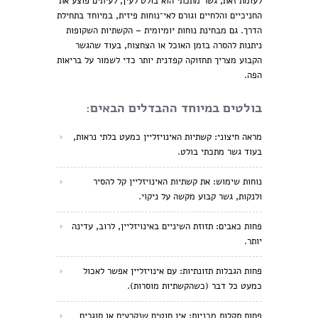
לעומת זאת, גשר מתכתי הוא בולט לעין, לעיתים פוצע את
החניכיים והלחיים וגורם לאי־נוחות פיזית, במיוחד בתחילת
הדרך. גם מבחינת נוחות יומיומית – הקשתיות השקופות
ניתנות להסרה בזמן האוכל או הצחצוח, בעוד שהגשר
הקבוע מצריך תחזוקה קפדנית יותר כדי לשמור על בריאות
הפה.
בולטים במיוחד ההבדלים הבאים:
מראה חיצוני:
קשתיות האינויזליין כמעט בלתי נראות,
בעוד גשר מתכתי בולט.
נוחות שימוש: את קשתיות האינויזליין קל להסיר
ולנקות, גשר קבוע מקשה על ניקוי.
פחות כאבים: תזוזת השיניים באינויזליין, לרוב, עדינה
יותר.
פחות הגבלות תזונתיות: עם אינויזליין אפשר לאכול
כמעט כל דבר (כשהקשתיות מוסרות).
פחות תקלות מכניות: אין חוטים שנקרעים או סוגרים