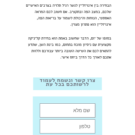
הבחירה בין אינויזליין לגשר רגיל תלויה בצרכים האישיים
שלכם, במצב הפה ובתקציב. אם חשוב לכם המראה
האסתטי, הנוחות והיכולת לשמור על בריאות הפה,
אינויזליין הוא פתרון מצוין.
בסופו של יום, הדבר שחשוב
באמת
הוא בחירת קליניקה
מקצועית עם ניסיון מוכח בתחום, כמו בינת השן, שתדע
להתאים לכם את השיטה הטובה ביותר עבורכם וללוות
אתכם לאורך כל הדרך ביחס אישי.
צרו קשר ונשמח לעמוד
לרשותכם בכל עת