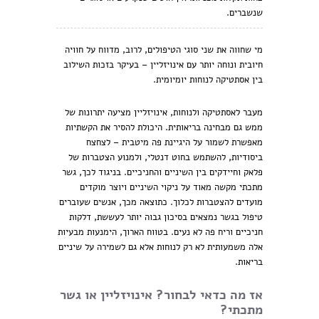
שנשברים.
מי שחווה את שני סוגי הטיפולים, לרוב, מדווח על חוויה
חיובית ונוחה יותר עם אינויזליין – בעיקר בזכות השילוב
בין אסתטיקה לנוחות יומיומית.
מעבר לאסתטיקה ולנוחות, אינויזליין מציעה יתרונות של
ממש גם מבחינה בריאותית. היכולת להסיר את הקשתיות
מאפשרת לשמור על היגיינת פה מיטבית – לצחצח
ביסודיות, להשתמש בחוט דנטלי, ולמנוע הצטברות של
פלאק וחיידקים בין השיניים והחניכיים. בניגוד לכך, גשר
מתכתי מקשה מאוד על ניקוי השיניים ויוצר מוקדים
מועדים להצטברות לכלוך. כתוצאה מכך, אנשים שעוברים
טיפול בגשר נמצאים בסיכון גבוה יותר לעששת, דלקות
חניכיים וריח פה לא נעים. בטווח הארוך, הימנעות מבעיות
אלה משמעותית לא רק לנוחות אלא גם לשמירה על שיניים
בריאות.
אז מה כדאי לבחור? אינויזליין או גשר
מתכתי?