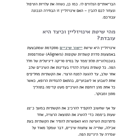
הבריאותיים הנלווים לו. כמו כן, נשווה את עלויות הטיפול
ונעזור לכם להבין – האם אינויזליין זו הבחירה הנכונה
עבורכם.
מהי שיטת אינויזליין וכיצד היא
עובדת?
אינויזליין היא שיטת
יישור שיניים
מתקדמת שמתבצעת
באמצעות סדרת קשתיות שקופות (Aligners) שמודפסות
בטכנולוגיית תלת־ממד על בסיס סריקה דיגיטלית של חלל
הפה. כל קשתית נועדה להזיז בעדינות את השיניים שלב
אחר שלב, עד להגעה למנח הרצוי. את הקשתיות מחליפים
אחת לשבוע או לשבועיים, בהתאם להנחיות הרופא, כאשר
כל אחת מהן דוחפת את השיניים מעט קדימה בתהליך
מתון ומבוקר.
על אף שחשוב להקפיד להרכיב את הקשתיות במשך כ־22
שעות ביממה כדי להשיג את התוצאה הרצויה, אחד
מיתרונות השיטה הוא האפשרות להסיר את הקשתיות בעת
אכילה, שתייה או צחצוח שיניים, דבר שמקל מאוד על
שמירה על היגיינת הפה.