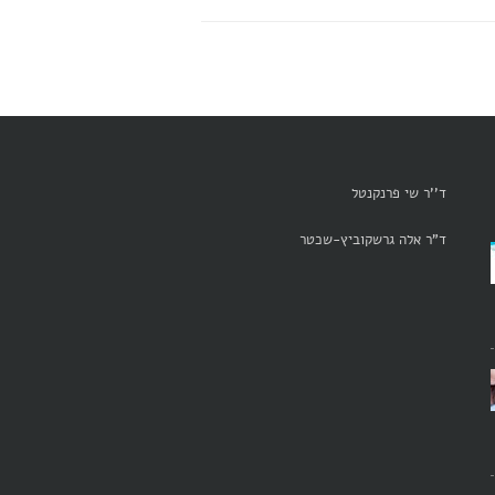
ד''ר שי פרנקנטל
ד"ר אלה גרשקוביץ-שכטר