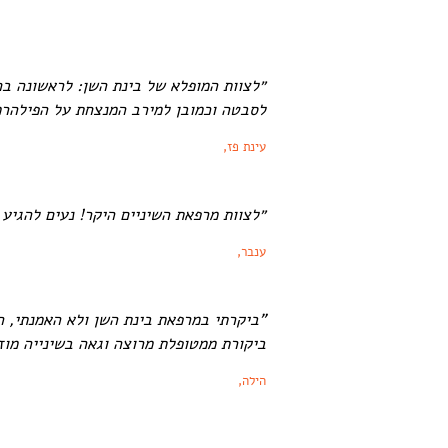
״לצוות המופלא של בינת השן: לראשונה בחי
לסבטה וכמובן למירב המנצחת על הפילהרמו
עינת פז,
״לצוות מרפאת השיניים היקר! נעים להגיע 
ענבר,
"ביקרתי במרפאת בינת השן ולא האמנתי, הש
ביקורת ממטופלת מרוצה וגאה בשינייה מוזמן לדבר עמי. הילה 0526166220. בינת
הילה,