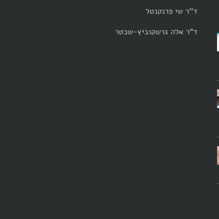
ד''ר שי פרנקנטל
ד"ר אלה גרשקוביץ-שכטר