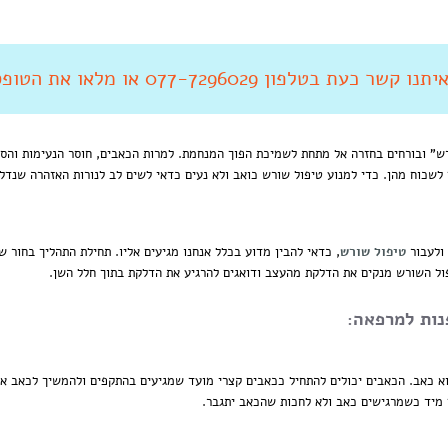
 קשר כעת בטלפון 077-7296029 או מלאו את הטופס מטה
ש" ובורחים בחזרה אל מתחת לשמיכת הפוך המנחמת. למרות הכאבים, חוסר הנעימות והסיב
 לשכוח מהן. כדי למנוע טיפול שורש כואב ולא נעים כדאי לשים לב לנורות האזהרה שנדל
 ולעבור
טיפול שורש
, כדאי להבין מדוע בכלל אנחנו מגיעים אליו. תחילת התהליך בחור 
פול השורש מנקים את הדלקת מהעצב ודואגים להרגיע את הדלקת בתוך חלל השן.
נות למרפאה:
א כאב. הכאבים יכולים להתחיל ככאבים קצרי מועד שמגיעים בהתקפים ולהמשיך לכאב 
 מיד כשמרגישים כאב ולא לחכות שהכאב יתגבר.