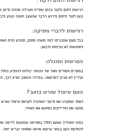
רגישות לחום ולקור:
רגישות לחום ולקור בזמן שתייה ואכילה מהווה סימן 
בשן לקור ולחום פירוש הדבר שהעצב חשוף ונגוע ולכן 
רגישות לדברי מתיקה:
בכל פעם שתכניסו לפה משהו מתוק, תופיע נורת האז
לתחושות לא נעימות ולכאב.
הפרשות ומוגלה:
במקרים חמורים מאד של הזנחה יכולות להופיע בחלל 
ועדיין לא פנינו למרפאה. במידה והמצב מגיע לכך, 
האם טיפול שורש כואב?
לאחר שסקרנו את סימני האזהרה לקראת טיפול שורש 
מנקה את החיידקים ומחטא את האזור.
בסוף התהליך נאטם החלל בסתימה שמונעת דליפה של 
להחלפת השן בכתר שיוצא מראה אסתטי ובריא יותר.