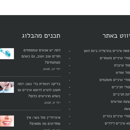
ווט באתר
תכנים מהבלוג
למה יש אנשים שמפתחים
את שיניים בהרצליה בינת השן
חורים שוב ושוב, גם כשהם
ולי שיניים משמרים
מצחצחים?
ול שיננית
יולי 27, 2026
פול שורש
ולי שיניים משקמים
בדיקה דנטלית בלי כאב: למה
ולי חניכיים
חשוב להגיע לרופא שיניים גם
גת חניכיים
כשלא מרגישים כלום?
צעת שורשים
יולי 6, 2026
שת
ולי שיניים בהריון
אינויזליין מול גשר: איך
א שיניים לילדים
מחליטים מה מתאים?