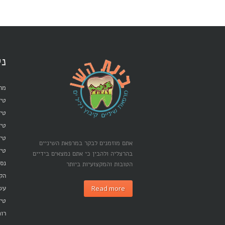
ני
מרפ
טיפ
טיפ
טי
טיפ
אתם מוזמנים לבקר במרפאת השיניים
טיפ
בהרצליה ולהבין כי אתם נמצאים בידיים
נסי
הטובות והמקצועיות ביותר
הק
Read more
עש
טיפ
רופ