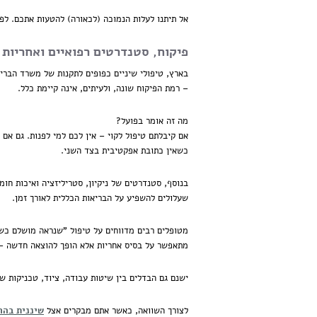
אל תיתנו לעלות הנמוכה (לכאורה) להטעות אתכם. לפע
פיקוח, סטנדרטים רפואיים ואחריו
בארץ, טיפולי שיניים כפופים לתקנות של משרד הבריא
– רמת הפיקוח שונה, ולעיתים, אינה קיימת כלל.
מה זה אומר בפועל?
אם קיבלתם טיפול לקוי – אין לכם למי לפנות. גם אם
כשאין כתובת אפקטיבית בצד השני.
בנוסף, סטנדרטים של ניקיון, סטריליזציה ואיכות חו
שעלולים להשפיע על הבריאות הכללית לאורך זמן.
מטופלים רבים מדווחים על טיפול "שנראה מושלם כשי
מתאפשר על בסיס אחריות אלא הופך להוצאה חדשה – 
ישנם גם הבדלים בין שיטות עבודה, ציוד, טכניקות 
לצורך השוואה, כאשר אתם מבקרים אצל
שיננית בהר