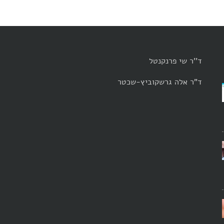
ד''ר שי פרנקנטל
ד"ר אלה גרשקוביץ-שכטר