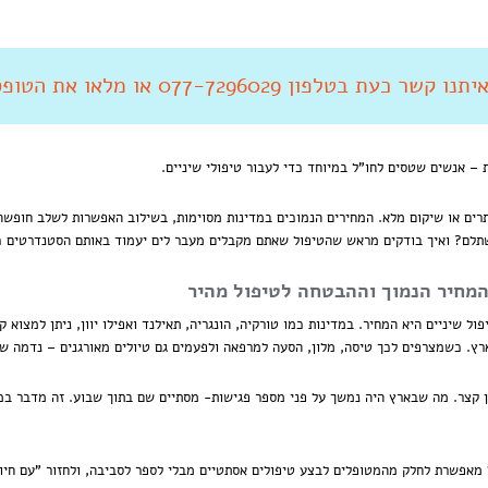
 קשר כעת בטלפון 077-7296029 או מלאו את הטופס מטה
– אנשים שטסים לחו"ל במיוחד כדי לעבור טיפולי שיניים.
תרים או שיקום מלא. המחירים הנמוכים במדינות מסוימות, בשילוב האפשרות לשלב חופשה
שתלם? ואיך בודקים מראש שהטיפול שאתם מקבלים מעבר לים יעמוד באותם הסטנדרטים 
המחיר הנמוך וההבטחה לטיפול מהיר
ל שיניים היא המחיר. במדינות כמו טורקיה, הונגריה, תאילנד ואפילו יוון, ניתן למצוא 
רץ. כשמצרפים לכך טיסה, מלון, הסעה למרפאה ולפעמים גם טיולים מאורגנים – נדמה 
מן קצר. מה שבארץ היה נמשך על פני מספר פגישות- מסתיים שם בתוך שבוע. זה מדבר במי
 מאפשרת לחלק מהמטופלים לבצע טיפולים אסתטיים מבלי לספר לסביבה, ולחזור "עם חיו