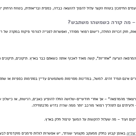
מים החיסכון בטווח הקצר עלול להפוך להוצאה כבדה, כספית ובריאותית, בטווח הרחוק יו
ת – מה קורה כשמשהו משתבש?
ות, חוק זכויות החולה, רישום רפואי מסודר, ואפשרות לפנייה לגורמי פיקוח במקרה של ר
 המרפאה הציעה "אחריות", קשה מאוד לאכוף אותה כשאתם כבר בארץ. תיקונים, תיקונים חו
מרים אינם תמיד זהים. למשל, במדינות מסוימות משתמשים עדיין בסתימות כספיות או שתל
צאתי מהמרפאה" – אך אחרי חודשיים-שלושה החלו להופיע כאבים, רגישות, או כישלון של
ולעיתים גם לתהליך רפואי מורכב יותר ממה שהיה נדרש מלכתחילה.
שיקום ועוד – מה שעלול להקשות על המשך טיפול חלק בארץ.
צליה
באופן
קבוע
כחלק ממעקב מקצועי שגרתי, יש אפשרות לגלות סימנים מוקדמים לבעי