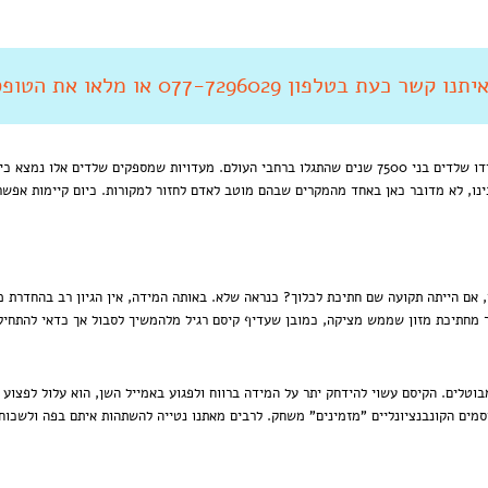
 קשר כעת בטלפון 077-7296029 או מלאו את הטופס מטה
קיסם הוא הכלי העתיק ביותר לניקוי דנטלי, על כך יעידו שלדים בני 7500 שנים שהתגלו ברחבי העולם. מעדויות 
נו, לא מדובר כאן באחד מהמקרים שבהם מוטב לאדם לחזור למקורות. כיום קיימות אפשרוי
 אם הייתה תקועה שם חתיכת לכלוך? כנראה שלא. באותה המידה, אין הגיון רב בהחדרת מ
ר מחתיכת מזון שממש מציקה, כמובן שעדיף קיסם רגיל מלהמשיך לסבול אך כדאי להתחיל
וטלים. הקיסם עשוי להידחק יתר על המידה ברווח ולפגוע באמייל השן, הוא עלול לפצוע
יסמים הקונבנציונליים "מזמינים" משחק. לרבים מאתנו נטייה להשתהות איתם בפה ולשכו