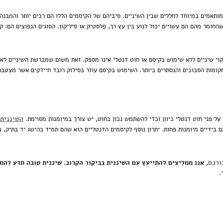
ותאמים במיוחד לחללים שבין השיניים. סיביהם של הקיסמים הללו הם רכים יותר והמבנה
שהחומר מהם הם עשויים יכול לנוע בין עץ רך, פלסטיק או סיליקון. הסוגים הנפוצים הם
קוי שיניים ללא שימוש בקיסם או חוט
דנטלי אינו מספק. זאת משום שמברשת השיניים לא מס
קומות הסבוכים והנסתרים ביותר. השימוש בקיסם עוזר בסילוק רובד חיידקים אשר מצטבר
על פני חוט דנטלי כיוון וכדי להשתמש נכון בחוט, יש צורך במיומנות מסוימת.
השיננית 
ם בידיים מיומנות פחות. יתרון נוסף לקיסמים הדנטליים הוא שהם תמיד בהישג יד בתיק
ורכם
, אנו ממליצים להתייעץ עם השיננית בביקור הקרוב. שיננית טובה תדע לה
.