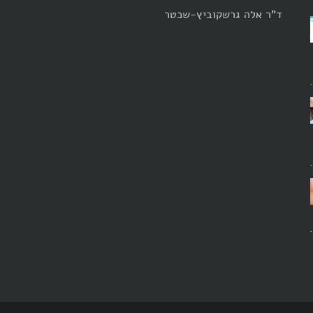
ד"ר אלה גרשקוביץ-שכטר