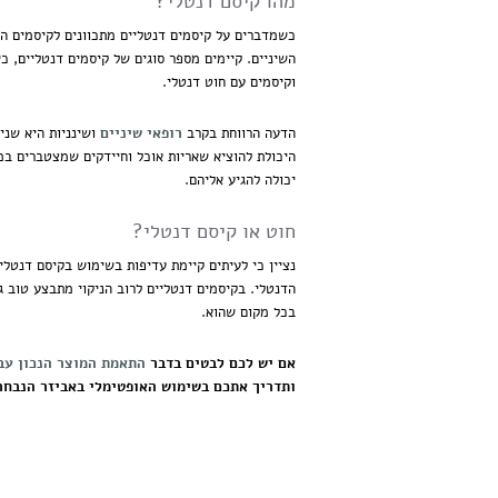
מהו קיסם דנטלי?
כשמדברים על קיסמים דנטליים מתכוונים לקיסמים המ
השיניים. קיימים מספר סוגים של קיסמים דנטליים, כ
וקיסמים עם חוט דנטלי.
הדעה הרווחת בקרב
רופאי שיניים
ושינניות היא שני
היכולת להוציא שאריות אוכל וחיידקים שמצטברים במ
יכולה להגיע אליהם.
חוט או קיסם דנטלי?
נציין כי לעיתים קיימת עדיפות בשימוש בקיסם דנטלי 
הדנטלי. בקיסמים דנטליים לרוב הניקוי מתבצע טוב ג
בכל מקום שהוא.
אם יש לכם לבטים בדבר
התאמת המוצר הנכון עב
ותדריך אתכם בשימוש האופטימלי באביזר הנבחר