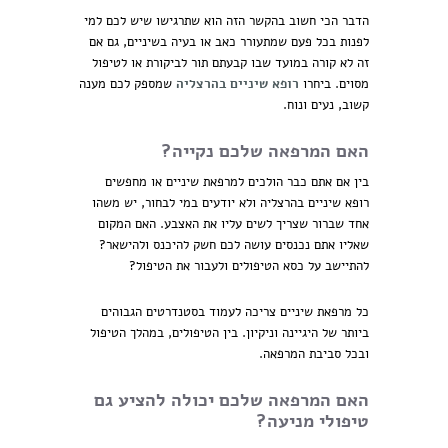
הדבר הכי חשוב בהקשר הזה הוא שתרגישו שיש לכם למי
לפנות בכל פעם שמתעורר כאב או בעיה בשיניים, גם אם
זה לא קורה במועד שבו קבעתם תור לביקורת או לטיפול
מסוים. ביחרו
רופא שיניים בהרצליה
שמספק לכם מענה
קשוב, נעים ונוח.
האם המרפאה שלכם נקייה?
בין אם אתם כבר הולכים למרפאת שיניים או מחפשים
רופא שיניים בהרצליה ולא יודעים במי לבחור, יש משהו
אחד שברור שצריך לשים עליו את האצבע. האם המקום
שאליו אתם נכנסים עושה לכם חשק להיכנס ולהישאר?
להתיישב על כסא הטיפולים ולעבור את הטיפול?
כל מרפאת שיניים צריכה לעמוד בסטנדרטים הגבוהים
ביותר של היגיינה וניקיון. בין הטיפולים, במהלך הטיפול
ובכל סביבת המרפאה.
האם המרפאה שלכם יכולה להציע גם
טיפולי מניעה?