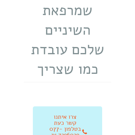
שמרפאת
השיניים
שלכם עובדת
כמו שצריך
צרו איתנו
קשר כעת
בטלפון 077-
7296029 או