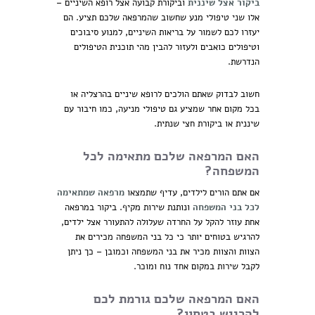
ביקור אצל שיננית
וביקורת קבועה אצל רופא השיניים –
אלו שני טיפולי מנע שחשוב שהמרפאה שלכם תציע. הם
יעזרו לכם לשמור על בריאות השיניים, למנוע סיבוכים
וטיפולים כואבים ולעזור להבין מהי תוכנית הטיפולים
הנדרשת.
חשוב לבדוק שאתם הולכים לרופא שיניים בהרצליה או
בכל מקום אחר שמציע גם טיפולי מניעה, כמו חיבור עם
שיננית או ביקורת חצי שנתית.
האם המרפאה שלכם מתאימה לכל
המשפחה?
אם אתם הורים לילדים, עדיף שתמצאו
מרפאה שמתאימה
לכל בני המשפחה
ונותנת שירות מקיף. ביקור במרפאה
אחת עוזר להקל על החרדה שעלולה להתעורר אצל ילדים,
להרגיש בטוחים יותר כי כל בני המשפחה מכירים את
הצוות והצוות מכיר את בני המשפחה וכמובן – כך ניתן
לקבל שירות במקום אחד נוח ומוכר.
האם המרפאה שלכם גורמת לכם
להרגיש בטחון?