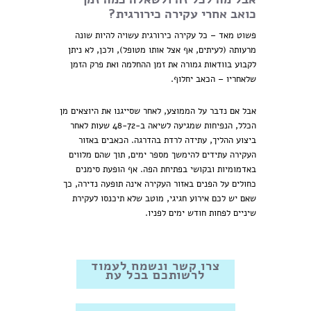
כואב אחרי עקירה כירורגית?
פשוט מאד – כל עקירה כירורגית עשויה להיות שונה
מרעותה (לעיתים, אף אצל אותו מטופל), ולכן, לא ניתן
לקבוע בוודאות גמורה את זמן ההחלמה ואת פרק הזמן
שלאחריו – הכאב יחלוף.
אבל אם נדבר על הממוצע, לאחר שסייגנו את היוצאים מן
הכלל, הנפיחות שמגיעה לשיאה ב-48-72 שעות לאחר
ביצוע ההליך, עתידה לרדת בהדרגה. הכאבים באזור
העקירה עתידים להימשך מספר ימים, תוך שהם מלווים
באדמומיות ובקושי בפתיחת הפה. אף הופעת סימנים
כחולים על הפנים באזור העקירה אינה תופעה נדירה, כך
שאם יש לכם אירוע חגיגי, מוטב שלא תיכנסו לעקירת
שיניים לפחות חודש ימים לפניו.
צרו קשר ונשמח לעמוד
לרשותכם בכל עת