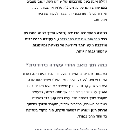
רגילה אינה בשל מורכבותו של שורש השן. ישנם מצבים
בהם שורש השן עקום, מכופף, סדוק או שבור, ולכן,
תידרש פעולה מורכבת יותר בכדי לעקור את השן
ממקומה.
בשונה מהעקירה הרגילה (שהיא הליך פשוט המבוצע
בכל
מרפאות שיניים בהרצליה
), העקירה הכירורגית
מורכבת מעט יותר ודורשת מקצועיות ומיומנות
שרמתן גבוהה יותר.
כמה זמן כואב אחרי עקירה כירורגית?
כשאנחנו זוכרים כי המטרה בעקירה הכירורגית הינה הסרת
השן במלואה (על כל חלקיה ושורשיה) מעצם לסת שבה
היא מעוגנת, קל גם לדמיין שישנם לא מעט מקרים בהם
ההליך עלול להפוך למורכב אף יותר. למשל, לפעמים,
יתעורר צורך בהסרת חלק עצם לסת קטן כדי להצליח
בשליפת השורש, במקרים אחרים, יתעורר הצורך בחיתוך
ופירוק השן ושורשיה למספר חלקים, תוך מיקוד בשליפת
כל אחד מהם בנפרד.
אבל מה לכל זה ולשאלה כמה זמן