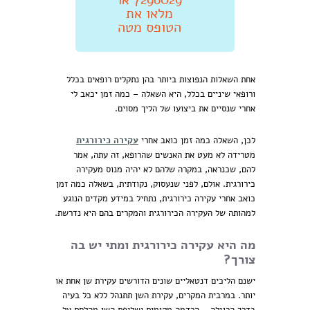
מלאו את
הטופס מטה
אחת השאלות הנפוצות ביותר בהן נתקלים רופאים בכלל
ורופאי שיניים בכלל, היא השאלה – כמה זמן יכאב לי
אחרי שנסיים את ביצועו של הליך מסוים.
לכן, השאלה כמה זמן כואב אחרי
עקירה כירורגית
מטרידה לא מעט את האנשים שהרופא, זה עתה, אמר
להם, שכנראה, במקרה שלהם לא יהיה מנוס מעקירה
כירורגית. אולם, לפני שנעסוק, נקודתית, בשאלה כמה זמן
כואב אחרי עקירה כירורגית, נתחיל במידע מקדים הנוגע
למהותה של העקירה הכירורגית והמקרים בהם היא נדרשת.
מה היא עקירה כירורגית ומתי יש בה
צורך?
ישנם הליכים דנטאליים שונים הדורשים עקירת שן אחת או
יותר. במרבית המקרים, עקירת השן תתנהל ללא כל בעיה