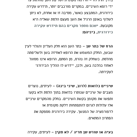
בדרך הרגילה – הרדמה מקומית ושליפת השן מהלסת על
ידי רופא השיניים. במקרים מורכבים יותר, תידרש עקירה
כירורגית, המתבצע כאשר, מסיבה זו או אחרת, לא ניתן
לשלוף באופן הרגיל את השן מעצם הלסת שאליה היא
מקובעת.
ישנם מספר מקרים בהם תידרש עקירה
כירורגית
, ביניהם:
הרס של כתר שן
– כתר השן הוא חלק העליון והגלוי לעין
שבשן, החלק המשמש את הרופא לאחיזה בשן ולשליפתה
מהלסת. כשחלק זה נהרס, מן הסתם, הרופא אינו מסוגל
לאחוז כהלכה בשן, ולכן, יידרש לו ההליך הכירורגי
לעקירתה.
שיניים כלואות (לרוב, שיני בינה)
– לעיתים, נוצרים
מצבים של שיניים שנותרו כלואות בתוך הלסת ולא בקעו
ותפשו את מקומן בקשת השיניים. בחלק מהמקרים שיניים
אלו עלולות לגרום להתפתחות דלקת מקומית או
לדפורמציה של המנשך. עקירה כירורגית מספקת את
הפתרון המתאים.
בעיה או שורש שן חריג / לא תקין
– לעיתים, עקירה