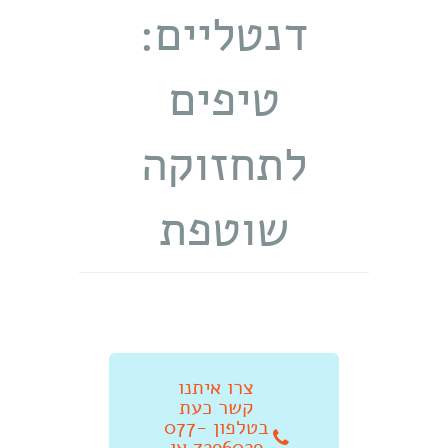
דנטליים:
טיפים
לתחזוקה
שוטפת
צרו איתנו
קשר כעת
בטלפון 077-
7296029 או