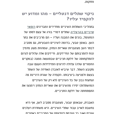
וחזקות.
ניקוי שתלים דנטליים – מהו ומדוע יש
להקפיד עליו?
בתהליכי השתלות השיניים מחדירים ומבריגים
רופאי
שיניים בהרצליה
שתלים דמויי בורג אל עצם לסתו של
המטופל, בונים את המבנה ועליו – הם מרכיבים את כתר
השן. באופן טבעי, בדומה לשיניים הטבעיות, גם מסביב
לכתר השן מצטברות שאריות המזון, שמהוות מצע מזמין
ונוח להתרבותם של החיידקים. חיידקים אלה עלולים לגרום
להתלקחותה של דלקת חניכיים שכתוצאה ממנה (במקרים
החמורים שלה) עלולה להיגרם התדלדלות העצם שבה
מקובע השתל. דבר שיביא לאובדן האחיזה של השתל
בעצם ולפגיעה ביציבותו. הקפדה על שגרת היגיינת פה
וצחצוח נכון של כל השיניים (לא רק של השיניים
המושתלות) יסירו מהשיניים את שאריות המזון וימנעו את
התפתחותה של דלקת החניכיים.
האבנית, שבאופן טבעי, מצטברת מסביב לשן, אף היא
נחשבת לאויב עבור שתלי השיניים. היא משחררת רעלנים
שונים ואגב כך וגורמת לנסיגתם של החניכיים באזורים