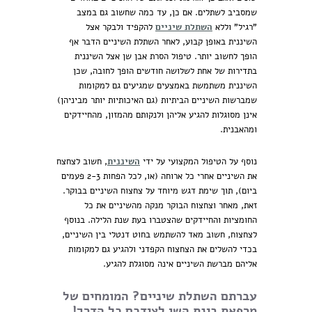
שמסביב לשתלים. אם כן, עד כמה שחשוב גם במצב
"רגיל" וללא
השתלת שיניים
להקפיד ולבקר אצל
השיננית באופן קבוע, לאחר השתלת השיניים הדבר אף
הופך לחשוב יותר. טיפול הסרת אבן שן אצל השיננית
בתדירות של אחת לשלושה חודשים הופך לחובה, שכן
השיננית משתמשת באמצעים שמגיעים גם למקומות
שמברשות השיניים הביתיות (גם האיכותיות יותר מביניהן)
אינן מסוגלות להגיע אליהן ולנקותם מהמזון, מהחיידקים
ומהאבנית.
נוסף על הטיפול המקצועי על ידי
השיננית
, חשוב לצחצח
את השיניים אחרי כל ארוחה (או, לכל הפחות 2-3 פעמים
ביום), תוך שימת דגש מיוחד על צחצוח השיניים בבוקר.
זאת, מאחר וצחצוח הבוקר מנקה מהשיניים את כל
החומציות והחיידקים שהצטברו בעת שנת הלילה. בנוסף
לצחצוח, חשוב מאד להשתמש בחוט דנטלי בין השיניים,
בכדי להשלים את הצחצוח הקפדני ולהגיע גם למקומות
אליהם מברשת השיניים אינה מסוגלת להגיע.
עברתם השתלת שיניים? המומחים של
מרפאת בינת השן לצידכם כל הדרך!