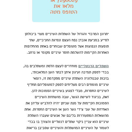
מלאו את
הטופס מטה
יתרונן המרכזי והגדול של השתלות השיניים מצוי ביכולתן
לסייע במניעת אובדן נפח העצם ונסיגת החניכיים, שתי
תופעות הנפוצות אצל מטופלים שבוחרים באחת מהחלופות
האחרות הקיימות להשלמת חוסר שיניים מקומי או נרחב.
השתלים הדנטליים
מוחדרים לעצם הלסת ומשתלבים בה,
בכדי לספק תמיכה ועיגון איתן לכתר השן המלאכותי,
בזכות טכנולוגיה השתלת שיניים מתקדמת זו, רופאי
שיניים מומחים רבים מצליחים לספק למטופליהם תחליף
לשיניים החסרות, מבלי לפגוע בשיניים הסמוכות להן.
זאת, בניגוד לשיטת הגשר, שבה מושחזות השיניים
הסמוכות הקיימות על מנת שניתן יהיה להלביש עליהן את
האחיזות של שני צידי גשר השן או השיניים החסרות. אחת
מהשאלות המתעוררות בליבם של אנשים שעברו השתלת
שיניים הוא עניין ניקוי שתלים דנטליים והצורך בו בכדי
לשמור על השיניים המושתלות והשיניים שסביבן בריאות