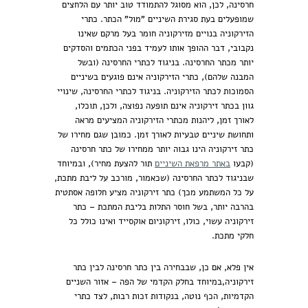
חרסינה, לכן, הוא מסוגל להתמודד טוב יותר עם הלחצים
שמופעלים בעת סגירת השיניים "מול" הכתר. כתרי
הזירקוניה בנויים מזירקוניה חומר בעל מרקם שאינו
נקבובי, דבר ההופך אותו לעמיד בפני הכתמים והסדקים
יותר מכתר החרסינה. בניגוד לכתרי החרסינה (ובשל
המבנה שלהם), כתרי הזירקוניה אינם פוגעים בשיניים
הסמוכות לכתר הזירקוניה. בניגוד לכתרי החרסינה, שינויי
גוון בכתר זירקוניה אינם תופעה נפוצה, ולכן, תוכלו,
לאורך זמן, ליהנות מכתרי הזירקוניה המציעים מראה
ותחושת שיניים טבעיות לאורך זמן. כמובן שגם מחירו של
כתר זירקוניה הינו גבוה יותר ממחירו של כתר חרסינה
(קבעו
באתר מרפאת השיניים
תור להצעת מחיר), ובמיוחד
שבניגוד לכתר החרסינה (שכאמור, מורכב על ליבת מתכת,
על כל המשתמע מכך) כתר זירקוניה מציע חלופה אסתטית
בהרבה יותר, בשל חוסר התלות בליבת המתכת – כתר
זירקוניה עשוי, כולו, זירקוניום אוקסייד ואינו כולל כל
חלקי מתכת.
אין פלא, אם כן, שבבחירה בין כתר חרסינה לבין כתר
זירקוניה,במיוחד בחלק הקדמי של הפה – אזור השניים
הקדמיות, הכף נוטה, בנקודות זכות רבות, לצד כתרי