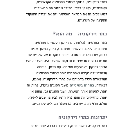
כתרי זירקוניה, בנוסף לכתרי החרסינה הקלאסיים,
מאפשרים, באופן כללי, הליכי שחזור פה המשיבים
למטופלים גם את המראה האסתטי וגם את יכולת התפקוד
התקינה של השיניים.
כתר זירקוניה – מה הוא?
כתרי החרסינה (כלומר, כתרי שן העשויים מחרסינה
ומחוברים לליבה העשויה ממתכת), היוו, במשך שנים
רבות, את החלופה הטובה ביותר במקרים של שיניים עם
חורים גדולים או שיניים סדוקות שמצבן היה מעבר למצב
הניתן לתיקון באמצעות סתימה. עם הזמן, פותחה
אלטרנטיבה יעילה ואסתטית יותר לכתרי החרסינה
הארכאיים הללו בדמותם של כתרי הזירקוניה. אמנם,
לכאורה,
כתרים בשיניים
משני הסוגים נועדו, פחות או
יותר, להשגת אותה המטרה, ושני הסוגים גם, פחות או
יותר, מחזיקים את אותו פרק הזמן (בין 12 שנים ל-15),
אולם, חרף זאת, יש ביניהם מספר הבדלים עקרוניים.
יתרונות כתרי זירקוניה
כתר זירקוניה נחשב כחזק וכעמיד בהרבה יותר מכתר