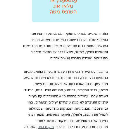
מלאו את
הטופס מטה
הפה והשיניים משחקים תפקיד משמעותי, הן במראה
החיצוני שלנו והן בבריאותנו הפיזית והנפשית. מרבית
האנשים המתמודדים עם בעיות שיניים וחניכיים מתביישים
וחוששים לחייך, למשל, שלא לדבר על רתיעה מדיבור
בחופשיות ואכילה בחברת אנשים אחרים.
בד בבד עם היעדר הביטחון העצמי והבעיות הפסיכולוגיות
הנוספות הנלוות לו, החרדות החברתיות לא מאחרות להגיע,
ויחד עמן, נכנס האדם לסוג של מעגל סגור ובעייתי,
שניתן, ברוב המקרים, להימנע מכניסה אליו. כיום, בניגוד
לשנים עברו, עומדים לרשות מי שמתמודדים עם בעיות
שיניים וחניכיים לא מעט טיפולים יעילים ובטוחים, כמו
גם אינספור טכנולוגיות וטכניקות מודרניות, שמסוגלות
להציל את המצב, ולחולל, פשוטו כמשמעו, מהפך רציני
בפיהם של המטופלים. כתר זירקוניה נחשב לאחד
מהפתרונות המוצלחים ביותר בהליכי
שיקום הפה
ושחזורו.