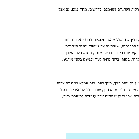
תלות השיניים (שאמנם, נדרשים, מידי פעם, גם אצל
א, ללא ספק, הטיפול השכיח ביותר אצל בני הנוער כיום, בין אם מכיוון שניתן (ורצוי) להתחיל בו כבר בגיל צעיר (לרוב – 13), ובין אם בגלל שהטכנולוגיות בנות ימינו בתחום
 החברתית) שאפיינה את טיפולי יישור השיניים
קשיים בדיבור, מראה שונה, כמו גם עם הצורך
מהיר, בטוח, בלתי נראה לעין וכמעט בלתי מורגש.
 אבל יותר מכך, חיוך רחב, כזה המלא בשיניים צחות
אין זה מפתיע, אם כן, שבד בבד עם הירידה בגיל
ים שהפכו לאיכותיים יותר עומדים לרשותם כיום,