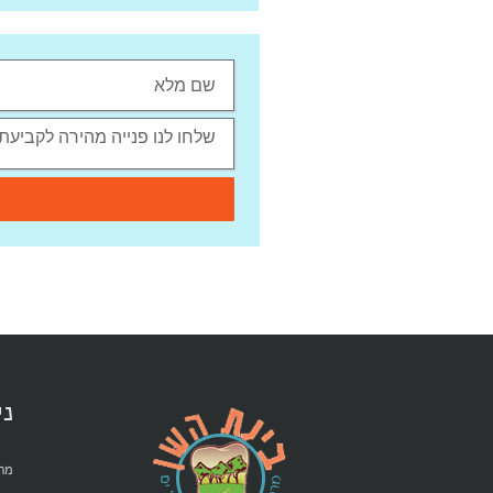
ני
מרפ