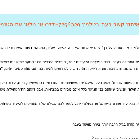
 קשר כעת בטלפון 077-7296029 או מלאו את הטופס מטה
לוי כיצד נסתכל על כך) שהביא איתו העידן הדיגיטלי שלנו, הוא המודעות העצמית למראה 
 התחילה בעבר. כבר בגילאים הצעירים יותר, הופכים הילדים ובני הנוער לחשופים לסלפי'ז
 השונות ומכתיבות את אידיאל היופי. ו… כולם רוצים להיות כמותם, מפורסמים, יפים, "
 והפחות טובים) נשענו על המעגלים המשפחתיים והחברתיים הממשיים, כיום, עבור הילדי
 ואלפי אנשים שאותם בני הנוער כלל אינם מכירים במציאות, אבל דעתם הווירטואלית מש
ו בכל עיר אחרת בישראל או בעולם) יוכל לספר לכם שגילם של המתחילים להיעזר בטיפולי
זה קורה בגיל
הרבה יותר צעיר
מאשר בעבר!
ים בגיל ההתבגרות
?