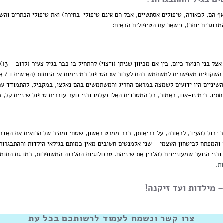
 הם, לכאורה, טיפולים אסתטיים, אבל הם אינם טיפולי-בחירה) ואת טיפולי הכתרים והש
בוגרים יותר), נישאר עם הטיפולים הבאים:
, הו
 השקופים מאפשרים למשתמש בהם לעבור את הטיפול במינימום אי הנוחות (האישית ו / או
שיניים היו ידועים לשמצה במראם החריג והמשתמשים בהם נאלצו, במקביל, להתמודד עם 
יו. בימינו-אנו, כאמור, כל המטרדים האלו נעלמו ובני נוער עוברים טיפול שיניים קל, 
 יכול להעיד, לכאורה, על בריאותן, כבר ממבט ראשון, שטחי ומהיר של הרואים את האדם.
והמפתח לביטחון העצמי – שני אלמנטים חשובים מאין כמותם בגילאי הילדות וההתבגרות. 
בני הנוער שמעוניינים להלבין את שיניהם. טכנולוגיות ההלבנה המשופרות, כמו גם החומר
ת
.
 מילדות ועד זיקנה!
צרו קשר ונשמח לעמוד לרשותכם בכל עת