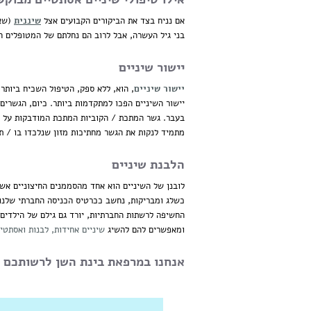
אם נניח בצד את הביקורים הקבועים אצל
שיננית
(שאף
בני גיל העשרה, אבל לרוב הם נחלתם של המטופלים המ
יישור שיניים
יישור שיניים
יישור השיניים הפכו למתקדמות ביותר. כיום, הגשרים
בעבר. גשר המתכת / הקוביות המתכת המודבקות על ה
מתמיד לנקות את הגשר מחתיכות מזון שנלכדו בו / תחת
הלבנת שיניים
לובנן של השיניים הוא אחד מהסממנים החיצוניים אשר
כשלג ומבריקות, נחשב ככרטיס הכניסה החברתי שלנו 
החשיפה לרשתות החברתיות, יורד גם גילם של הילדים ו
ומאפשרים להם להשיג
שיניים אחידות, לבנות ואסתטיו
אנחנו במרפאת בינת השן לרשותכם –